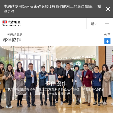
本網站使用Cookies來確保您獲得我們網站上的最佳體驗。
本網站使用Cookies來確保您獲得我們網站上的最佳體驗。
瀏
覽更多
瀏覽更多
繁
<
可持續發展
分享
夥伴協作
夥伴協作
我們著意繼續與持份者建立互惠互利的長遠伙伴關係，不斷提升我們的
環境、社會和商業表現。