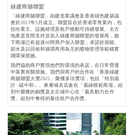
綠建商舖聯盟
「綠建商舖聯盟」由建造業議會及香港綠色建築議
會於2017年5月成立。聯盟旨在於香港零售業內，包
括向業主、設施經理及租戶推動可持續發展。太古
地產是首間支持並加入綠建商舖聯盟的發展商，旗
下商場已有超過60間商戶加入聯盟，承諾於節能、
節水及以回收和循環再用為主的廢物管理等範疇實
踐環保措施。
我們協助商戶實現他們對環境的承諾，在日常營運
中落實有關措施。我們與商戶的合作在「香港綠建
商舖聯盟大獎2022」榮獲多項獎項，包括「特別嘉
許 - 碳中和」、東薈城名店倉在「最綠模範商場」組
別中榮獲的銅獎及太古城中心在「最具動力合作
獎」組別中奪得的最佳租戶合作獎。