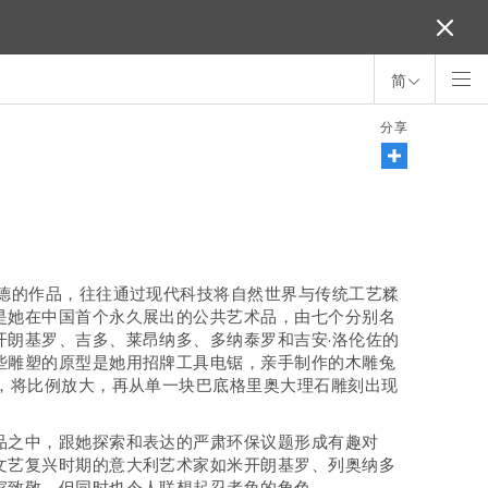
简
分享
孔德的作品，往往通过现代科技将自然世界与传统工艺糅
是她在中国首个永久展出的公共艺术品，由七个分别名
开朗基罗、吉多、莱昂纳多、多纳泰罗和吉安·洛伦佐的
些雕塑的原型是她用招牌工具电锯，亲手制作的木雕兔
，将比例放大，再从单一块巴底格里奥大理石雕刻出现
品之中，跟她探索和表达的严肃环保议题形成有趣对
文艺复兴时期的意大利艺术家如米开朗基罗、列奥纳多
家致敬，但同时也令人联想起忍者龟的角色。