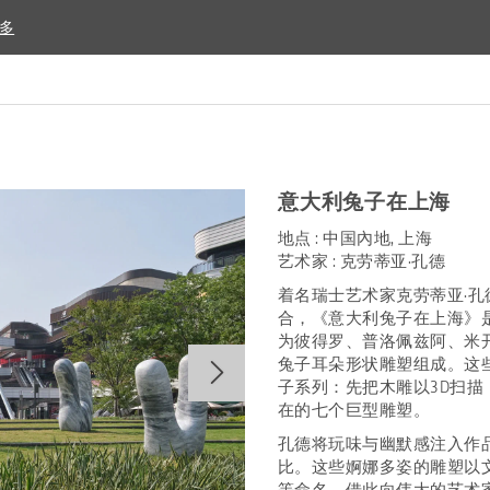
多
多
意大利兔子在上海
地点 : 中国內地, 上海
艺术家 : 克劳蒂亚·孔德
着名瑞士艺术家克劳蒂亚·
合，《意大利兔子在上海》
为彼得罗、普洛佩兹阿、米
兔子耳朵形状雕塑组成。这
子系列：先把木雕以
3D
扫描
在的七个巨型雕塑。
孔德将玩味与幽默感注入作
比。这些婀娜多姿的雕塑以
等命名，借此向伟大的艺术