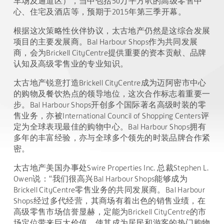
车场及通道区），当中包括50万平方呎的高级零售中
心、住宅及酒店等，预期于2015年第三季开幕。
根据这次策略性伙伴协议，太古地产仍然是这综合发展
项目的主要发展商。Bal Harbour Shops作为共同发展
商，会为Brickell CityCentre提供重要的资本贡献、品牌
认知及高级零售业的专业知识。
太古地产锐意打造Brickell CityCentre成为迈阿密市中心
的购物及餐饮热点的领导地位，这次合作标志着重要一
步。Bal Harbour Shops开创多个国际著名高级时装的零
售业务，亦被International Council of Shopping Centers评
定为全球表现最佳的购物中心。Bal Harbour Shops拥有
多年的丰富经验，亦与全球多个领先的时装品牌合作紧
密。
太古地产美国办事处Swire Properties Inc. 总裁Stephen L.
Owen说：“我们很高兴Bal Harbour Shops能够成为
Brickell CityCentre零售业务的共同发展商。Bal Harbour
Shops经过多代经营，其商场有着出色的销售业绩，在
高级零售市场信誉显赫，定能为Brickell CityCentre的市
场定位带来巨大价值，使其成为居民和游客的热门购物