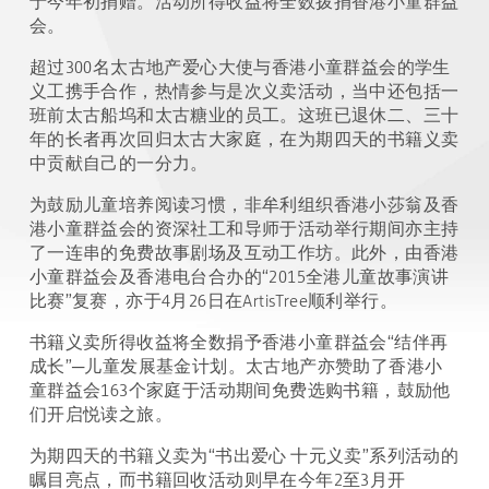
于今年初捐赠。活动所得收益将全数拨捐香港小童群益
会。
超过300名太古地产爱心大使与香港小童群益会的学生
义工携手合作，热情参与是次义卖活动，当中还包括一
班前太古船坞和太古糖业的员工。这班已退休二、三十
年的长者再次回归太古大家庭，在为期四天的书籍义卖
中贡献自己的一分力。
为鼓励儿童培养阅读习惯，非牟利组织香港小莎翁及香
港小童群益会的资深社工和导师于活动举行期间亦主持
了一连串的免费故事剧场及互动工作坊。此外，由香港
小童群益会及香港电台合办的“2015全港儿童故事演讲
比赛”复赛，亦于4月26日在ArtisTree顺利举行。
书籍义卖所得收益将全数捐予香港小童群益会“结伴再
成长”─儿童发展基金计划。太古地产亦赞助了香港小
童群益会163个家庭于活动期间免费选购书籍，鼓励他
们开启悦读之旅。
为期四天的书籍义卖为“书出爱心 十元义卖”系列活动的
瞩目亮点，而书籍回收活动则早在今年2至3月开