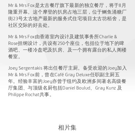
Mr & Mrs Fox是太古餐厅旗下最新的独立餐厅，将于8月
隆重开幕。这个摩登的扒房占地三层，位于鲗鱼涌糖厂
街23号太古地产最新的服务式住宅项目太古坊栢舍，是
社区交际的好去处。
Mr & Mrs Fox由香港室内设计及建筑事务所Charlie &
Rose担纲设计，共设有250个座位，包括位于地下的啤
酒吧、一楼冷盘吧及扒房、及一个拥有露台的私人阁楼
餐室。
Joey Sergentakis 将出任餐厅主厨。备受欢迎的Joey加入
Mr & Mrs Fox前，曾在Café Gray Deluxe任职副主厨五
年。经验丰富的Joey亦曾于纽约及欧洲多间著名高级餐
厅集团、与顶级名厨包括Daniel Boulud、Gray Kunz 及
Philippe Rochat共事。
相片集