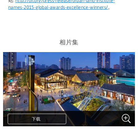
站:
http://uli.org/press-release/urban-land-institute-
names-2015-global-awards-excellence-winners/
。
相片集
下载
.