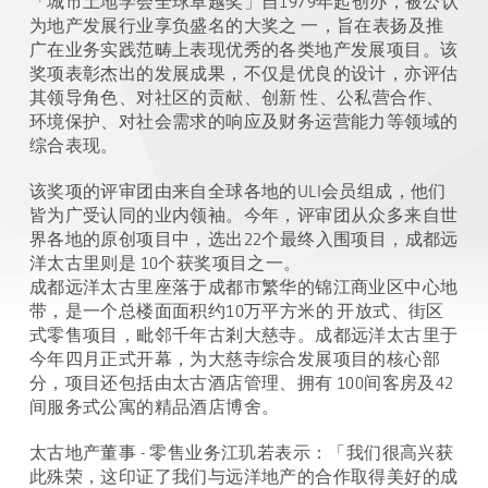
「城市土地学会全球卓越奖」自1979年起创办，被公认
为地产发展行业享负盛名的大奖之 一，旨在表扬及推
广在业务实践范畴上表现优秀的各类地产发展项目。该
奖项表彰杰出的发展成果，不仅是优良的设计，亦评估
其领导角色、对社区的贡献、创新 性、公私营合作、
环境保护、对社会需求的响应及财务运营能力等领域的
综合表现。
该奖项的评审团由来自全球各地的ULI会员组成，他们
皆为广受认同的业内领袖。今年，评审团从众多来自世
界各地的原创项目中，选出22个最终入围项目，成都远
洋太古里则是 10个获奖项目之一。
成都远洋太古里座落于成都市繁华的锦江商业区中心地
带，是一个总楼面面积约10万平方米的 开放式、街区
式零售项目，毗邻千年古剎大慈寺。成都远洋太古里于
今年四月正式开幕，为大慈寺综合发展项目的核心部
分，项目还包括由太古酒店管理、拥有 100间客房及42
间服务式公寓的精品酒店博舍。
太古地产董事 - 零售业务江玑若表示：「我们很高兴获
此殊荣，这印证了我们与远洋地产的合作取得美好的成