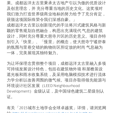
果。成都远洋太古里秉承太古地产引以为傲的优质设计
及创意理念，并 充分尊重当地的历史文化。这奖项对
我们致力打造世界级商业地标的努力给予了充分肯定，
获颁这项国际殊荣令我们深感自豪。」
成都远洋太古里以创新现代的手法将川式建筑风格与新
颖的零售规划自然融合，构思出充满现代 气息的建筑
设计，同时充分尊重大慈寺片区的历史意义。项目亦特
别引入「快里」、「慢里」的概念，使大慈寺宁谧舒泰
的氛围与里巷交错的购物街区所绽放的时尚 气息融为
一体，完美展现其独特魅力。
为让环保理念贯彻整个项目，成都远洋太古里融入多项
可持续发展设计特色，包括在建筑物外墙 和屋檐装设
遮光板和雨水收集系统，及采用电脑模拟技术进行流体
力学分析以改善周围的微气候。项目亦取得领先能源与
环境设计社区发展（LEED Neighbourhood
Development）金级认证，及中国绿色建筑二星级别认
证。
有关「2015城市土地学会全球卓越奖」详情，请浏览网