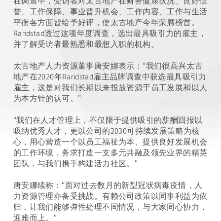
在调查中，受访者对太古地产在财务健康状况、良好信
誉、工作保障、事业晋升机会、工作内容、工作与生活
平衡各方面皆给予好评，使太古地产今年荣膺榜首。
Randstad透过这项年度调查，选出最具吸引力的雇主，
并了解受访者最熟悉和最想入职的机构。
太古地产人力资源董事唐安娜表示：“我们很高兴太古
地产在2020年Randstad雇主品牌调查中获选最具吸引力
雇主，这是对我们长期以来投放资源于员工发展和以人
为本方针的认可。”
“我们在人才管理上，不仅限于提供吸引的薪酬回报以
吸纳优秀人才，更以公司的2030可持续发展策略为核
心，用心营造一个以员工福祉为本、提供良好发展机会
的工作环境，务求打造一支多元共融及领先业界的精英
团队，与我们携手构建活力社区。”
唐安娜续称：“面对过去数月的新型冠状病毒疫情，人
力资源管理亦备受挑战。有赖公司政策以同事利益为依
归，让我们能够弹性处理不同情况，与大家同心协力，
迎难而上。”