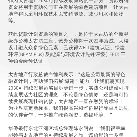
作为太古地产2030可持续发展策略的一部分，贷款所得
资金将用于资助公司正在发展的绿色建筑项目，让太古
地产得以采用环保技术以节约能源、减少用水和废物
等。
获此贷款计划资助的项目之一，是位于太古坊的全新甲
级办公楼太古坊二座，该办公楼将于2022年落成。大楼
设计融入众多绿色元素，已获得WELL建筑认证、绿建
环评(BEAM Plus) 及能源与环境设计先锋评级(LEED) 三
项铂金级预认证。
太古地产行政总裁白德利表示：“这是公司最新的绿色
融资计划，有助我们拓展‘绿建＇能力，让我们朝实现
2030可持续发展策略目标更进一步，实践公司建设可持
续发展活力社区的理念。不论是绿色债券，还是与可持
续发展表现挂钩贷款，太古地产一直在融资的领域上，
为业界奠定新标准。我们很高兴和华侨银行等卓具远见
的伙伴合作，一起推广绿色融资，造福环境。＂
华侨银行东北亚洲区域总经理陈永明说：“我们很荣幸
能参与太古地产的可持续发展之旅，该旅程始于多年