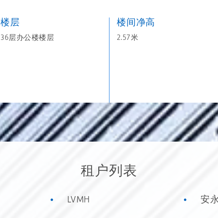
楼层
楼间净高
36层办公楼楼层
2.57米
租户列表
LVMH
安