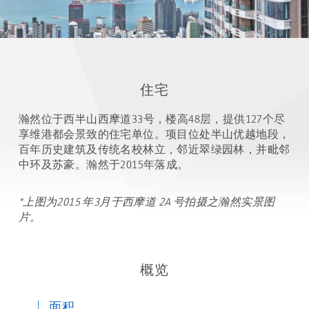
住宅
瀚然位于西半山西摩道33号，楼高48层，提供127个尽
享维港都会景致的住宅单位。项目位处半山优越地段，
百年历史建筑及传统名校林立，邻近翠绿园林，并毗邻
中环及苏豪。瀚然于2015年落成。
*上图为2015 年3月于西摩道 2A 号拍摄之瀚然实景图
片。
概览
面积