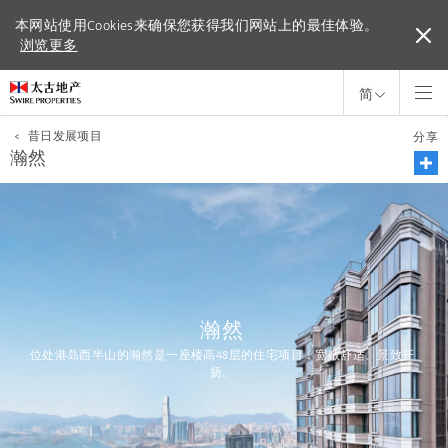
本网站使用Cookies来确保您获得我们网站上的最佳体验。
本网站使用Cookies来确保您获得我们网站上的最佳体验。
浏览更多
浏览更多
简
<
昔日发展项目
分享
瀚然
瀚然
位处港岛西半山的瀚然是一座楼高48层的住宅项目，宽敞舒适、景致开
扬。