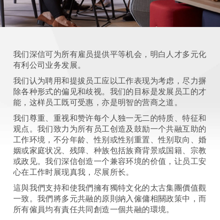
我们深信可为所有雇员提供平等机会，明白人才多元化
有利公司业务发展。
我们认为聘用和提拔员工应以工作表现为考虑，尽力摒
除各种形式的偏见和歧视。我们的目标是发展员工的才
能，这样员工既可受惠，亦是明智的营商之道。
我们尊重、重视和赞许每个人独一无二的特质、特征和
观点。我们致力为所有员工创造及鼓励一个共融互助的
工作环境，不分年龄、性别或性别重置、性别取向、婚
姻或家庭状况、残障、种族包括族裔背景或国籍、宗教
或政见。我们深信创造一个兼容环境的价值，让员工安
心在工作时展现真我，尽展所长。
這與我們支持和使我們擁有獨特文化的太古集團價值觀
一致。我們將多元共融的原則納入僱傭相關政策中，而
所有僱員均有責任共同創造一個共融的環境。