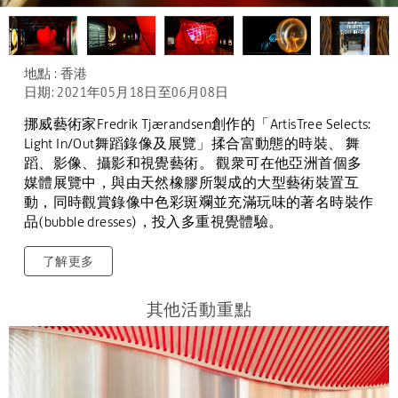
地點 : 香港
日期: 2021年05月18日至06月08日
挪威藝術家Fredrik
Tjærandsen
創作
的
「
ArtisTree
Selects:
Light In/
Out
舞蹈錄像及展覽
」
揉
合富動態的時裝、
舞
蹈、影像、攝影和視覺藝
術。
觀衆可在他亞洲首個多
媒體展覽中，與由天然橡膠所製成的大型藝術裝置互
動，同時觀
賞
錄像
中
色
彩斑斕並充滿玩味的著名時裝作
品
(bubble dresses)
，投入多重視覺體驗。
了解更多
其他活動重點