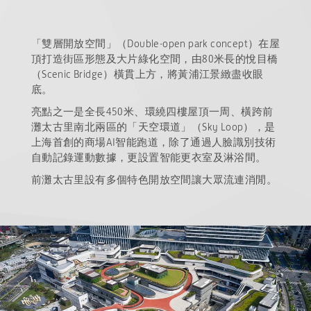
「雙層開放空間」（Double-open park concept）在屋
頂打造街區形態及大片綠化空間，由80米長的悅目橋
（Scenic Bridge）橫貫上方，將黃浦江景緻盡收眼
底。
亮點之一是全長450米、環繞四樓屋頂一周、橫跨前
灘太古里南北兩區的「天空環道」（Sky Loop），是
上海首創的商場AI智能跑道，除了通過人臉識別技術
自動記錄運動數據，更設置智能更衣室及淋浴間。
前灘太古里設有多個特色開放空間讓大眾流連消閒。