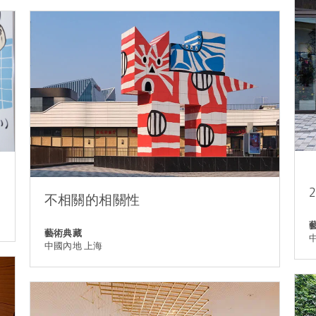
不相關的相關性
藝術典藏
中國內地 上海