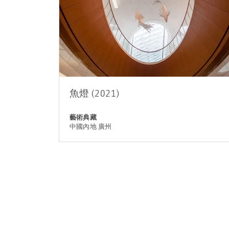
魚燈 (2021)
藝術典藏
中國內地 廣州