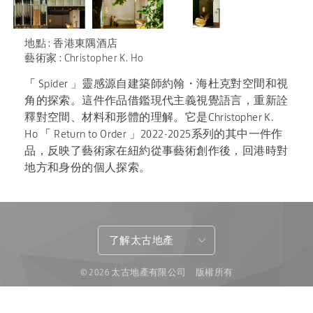
地點 : 香港東隅酒店
藝術家 : Christopher K. Ho
「
Spider
」
靈
感源自建
築
師
約翰・海杜克
對
空間和視
角的探索。
這
件作品借
鑑
現代主
義
視
覺
語言，重新詮
釋
對
空間、材料和形
體
的理解。它是Christopher K
.
Ho
「
Return
to Order
」
2022-2025系列的其中一件作
品，反映了
藝
術
家在紐約
從
事
藝
術
創作
後
，回港
時
對
地方和身份的
個
人探索。
了解太古地產
© 2026 太古地產有限公司 版權所有