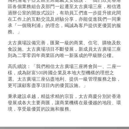
飛利浦電子亞太區主席總裁文安德說：「我們欣見香港
區各個業務組合及部門一起遷至太古廣場三座，相信透
過辦公室的開放式設計，有助員工們進一步提升彼此間
在工作上的互動交流及經驗分享，亦能促進我們一同秉
承『一個飛利浦』的理念，竭誠為客戶提供更優質的服
務。」
太古廣場設備完善，匯聚一級的商業、住宅、購物及飲
食設施。太古廣場項目不斷發展，新成員太古廣場三座
則為二零零四年商業區內唯一新落成的甲級辦公樓。
高氏續說：「我們相信太古廣場三座將會與一、二座一
樣，成為財富500跨國企業及本地大型機構的理想之
選。太古廣場三座佔盡地利、提供一級管理服務之餘，
更可讓顧客盡享項目內的優質設施。」
秉承建設卓越，精益求精的宗旨，太古商廈分別於香港
發展成各大主要商匯，讓商業機構在最優越的地段、環
境，享受最優質的設施和服務。