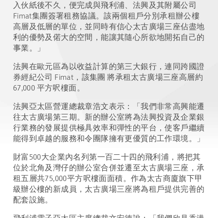
入伙紙後不久，便完成與飛利浦、法興及其附屬公司
Fimat集團簽署租務協議。該兩個租戶分別承租辦公樓
高層及低層的單位，並同時有信心太古廣場三座佔盡地
利的優勢及偌大的空間，能讓其隨心所欲地開拓自己的
事業。」
法興在歐元區為以收益計算的第三大銀行，連同跨國證
券經紀公司 Fimat，該集團 將承租太古廣場三座高層約
67,000 平方呎樓面。
法興亞太區營運總裁章浩文表示：「我們非常高興能遷
往太古廣場第三期。新的辦公室將為法興投資及企業銀
行業務的發展提供極具效率和彈性的平台，使客戶繼續
能得到卓越的服務和令團隊擁有更優質的工作環境。」
財富500大企業內名列第一百二十四的飛利浦，將把其
位於北角及灣仔的辦公室合併並遷至太古廣場三座，承
租五層共75,000平方呎樓面面積。作為太古商廈旗下甲
級辦公樓的新成員，太古廣場三座將為租戶提供完善的
配套設施。