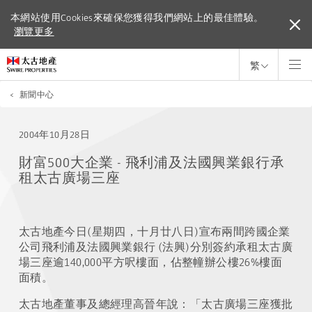
本網站使用Cookies來確保您獲得我們網站上的最佳體驗。
本網站使用Cookies來確保您獲得我們網站上的最佳體驗。
瀏覽更多
瀏覽更多
繁
<
新聞中心
2004年10月28日
財富500大企業 - 飛利浦及法國興業銀行承
租太古廣場三座
太古地產今日(星期四，十月廿八日)宣布兩間跨國企業
公司飛利浦及法國興業銀行 (法興)分別簽約承租太古廣
場三座逾140,000平方呎樓面，佔整幢辦公樓26%樓面
面積。
太古地產董事及總經理高晉年說：「太古廣場三座獲批