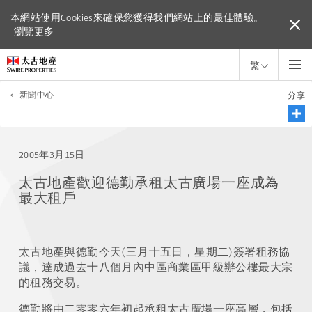
本網站使用Cookies來確保您獲得我們網站上的最佳體驗。
本網站使用Cookies來確保您獲得我們網站上的最佳體驗。
瀏覽更多
瀏覽更多
繁
<
新聞中心
分享
2005年3月15日
太古地產歡迎德勤承租太古廣場一座成為
最大租戶
太古地產與德勤今天(三月十五日，星期二)簽署租務協
議，達成過去十八個月內中區商業區甲級辦公樓最大宗
的租務交易。
德勤將由二零零六年初起承租太古廣場一座高層，包括