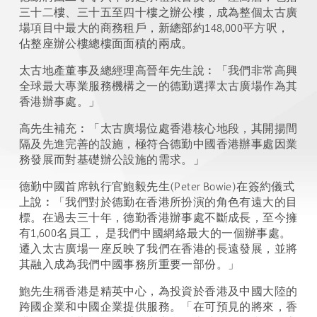
三十二樓、三十五至四十樓之辦公樓，成為整個太古廣
場項目中最大的商務租戶，新總部約148,000平方呎，
佔整座辦公樓總樓面面積的兩成。
太古地產董事及總經理高晉年先生說︰「我們非常高興
全球最大專業服務機構之一的德勤選擇太古廣場作為其
香港辦事處。」
高先生補充︰「太古廣場位處香港核心地段，其開揚間
隔及先進完善的設施，極符合德勤中國香港辦事處因業
務發展而對基礎辦公設施的需求。」
德勤中國首席執行官鮑毅先生(Peter Bowie)在簽約儀式
上說︰「我們對於德勤在香港所扮演的角色有遠大的目
標。在過去三十年，德勤香港辦事處不斷成長，至今擁
有1,600名員工， 是我們中國網絡最大的一個辦事處。
遷入太古廣場一座反映了我們在香港的長遠發展，並將
其融入成為我們中國事務所重要一部份。」
鮑先生稱香港是精英中心，為投資於香港及中國大陸的
跨國企業和中國企業提供服務。「在可預見的將來，香