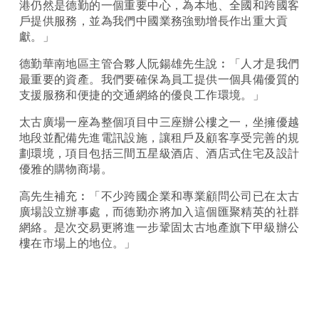
港仍然是德勤的一個重要中心，為本地、全國和跨國客
戶提供服務，並為我們中國業務強勁增長作出重大貢
獻。」
德勤華南地區主管合夥人阮鍚雄先生說︰「人才是我們
最重要的資產。我們要確保為員工提供一個具備優質的
支援服務和便捷的交通網絡的優良工作環境。」
太古廣場一座為整個項目中三座辦公樓之一，坐擁優越
地段並配備先進電訊設施，讓租戶及顧客享受完善的規
劃環境，項目包括三間五星級酒店、酒店式住宅及設計
優雅的購物商場。
高先生補充︰「不少跨國企業和專業顧問公司已在太古
廣場設立辦事處，而德勤亦將加入這個匯聚精英的社群
網絡。是次交易更將進一步鞏固太古地產旗下甲級辦公
樓在市場上的地位。」