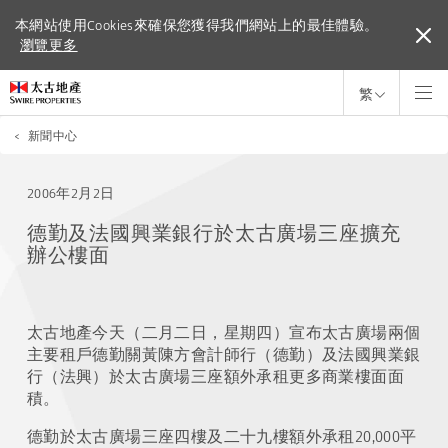
本網站使用Cookies來確保您獲得我們網站上的最佳體驗。
本網站使用Cookies來確保您獲得我們網站上的最佳體驗。
瀏覽更多
瀏覽更多
繁
<
新聞中心
2006年2月2日
德勤及法國興業銀行於太古廣場三座擴充
辦公樓面
太古地產今天（二月二日，星期四）宣布太古廣場兩個
主要租戶德勤關黃陳方會計師行（德勤）及法國興業銀
行（法興）於太古廣場三座額外承租更多商業樓面面
積。
德勤於太古廣場三座四樓及二十九樓額外承租20,000平