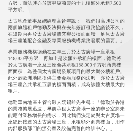
方呎，而法興亦於該甲級商廈的十九樓額外承租7,500
平方呎。
太古地產董事及總經理高晉年說︰「我們很高興公司的
兩個旗艦租戶德勤及法興在去年簽訂租務協議後不久，
在短期內再於太古廣場擴充辦公樓面面積，足見太古廣
場三座能配合金融及專業服務機構業務發展的需要。」
專業服務機構德勤在去年三月於太古廣場一座承租
148,000平方呎，再加上是次額外承租的樓面，德勤將
於太古廣場一座及三座合共承租168,000平方呎商業樓
面面積，為整個太古廣場發展項目的最大辦公樓租戶。
此外於歐洲地區提供主要金融服務的法興，亦於太古廣
場三座合共承租五層的樓面面積，成為該幢大樓最大的
租戶。
德勤華南地區主管合夥人阮鍚雄先生稱︰「德勤於香港
的業務擴展迅速，早前承租太古廣場一座的辦公室將未
能應付業務增長的需求，因此我們決定於與太古廣場一
座總部接連的太古廣場三座，承租額外商業樓面，用作
內部服務部門的辦公室及設備完善的培訓中心。」