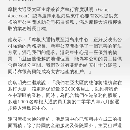
摩根大通亞太區主席兼首席執行官度琪明（Gaby
Abdelnour）認為選擇承租港島東中心能有效地提供充
裕的辦公空間以助公司拓展業務，滿足摩根大通積極進
取的業務增長目標。
他表示：「摩根大通拓展至港島東中心，正好反映出公
司強勁的業務增長。新辦公空間提供了一個完善的解決
方案，滿足我們的需求。港島東中心是一座優質的物
業，而且坐擁優越的地理位置，能為本公司的員工提供
合適的辦公空間。我們對於有關租約的安排十分滿意，
同時亦很高興能成為太古地產的租戶。」
度琪明先生繼續說：「我們在亞太區的總部將繼續留在
遮打大廈，該處將保留最多2,000名員工，以維持我們
在中環區的業務。同時，為配合我們在港業務的擴展，
多達1,900 名摩根大通的員工將於二零零八年八月起逐
步遷入港島東中心。」
連同摩根大通的租約，港島東中心已預租共六成二的樓
面面積；除了跨國的金融服務及保險業外，主要租戶還