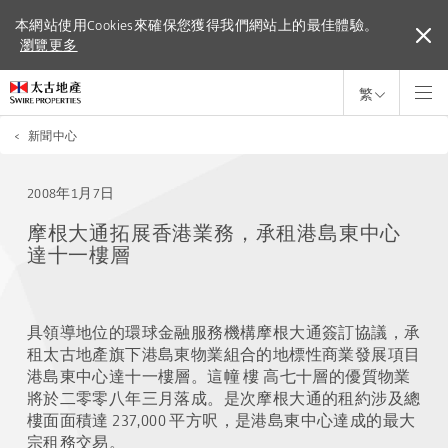
本網站使用Cookies來確保您獲得我們網站上的最佳體驗。
本網站使用Cookies來確保您獲得我們網站上的最佳體驗。
瀏覽更多
瀏覽更多
繁
<
新聞中心
2008年1月7日
摩根大通拓展香港業務，承租港島東中心
達十一樓層
具領導地位的環球金融服務機構摩根大通簽訂協議，承
租太古地產旗下港島東物業組合的地標性商業發展項目
港島東中心達十一樓層。這幢 樓 高七十層的優質物業
將於二零零八年三月落成。是次摩根大通的租約涉及總
樓面面積達 237,000 平方呎，是港島東中心達成的最大
宗租務交易。