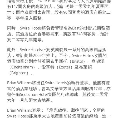
繼瑜舍啟用後，Swire Hotels將於本港的太古廣場開設備
有117間客房的高級酒店，預計將於二零零九年夏季面
世；而位處廣州太古匯、設有90間客房的酒店亦將於二
零一零年投入服務。
同時，Swire Hotels將負責管理名為East的休閒式商務酒
店。該酒店位於香港港島東，將設有343間客房，預計
於二零零九年開幕。
此外，Swire Hotels正於英國發展一系列的高級精品酒
店，並計劃於2009年推出。至今，Swire Hotels收購的
酒店物業分別位於英國布里斯托（Bristol）、查頓漢
（Cheltenham）、愛塞特（Exeter）及布萊頓
（Brighton）。
Brian Williams將出任Swire Hotels的執行董事。他擁有豐
富的酒店業經驗，曾為文華東方酒店集團服務17年，亦
曾任職Scotsman Hotel集團的行政總裁，其後於二零零
六年一月加盟太古地產。
Brian Williams表示：「承先啟後、繼往開來，全新的
Swire Hotels能秉承太古地產目前於酒店業的經驗，進一