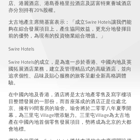
店、港麗酒店、港島香格里拉酒店及諾富特東薈城酒店
亦分別持有20%股權。
太古地產主席簡基富表示：「成立Swire Hotels讓我們能
夠在綜合發展項目上，產生協同效益，更充分地發揮目
前的優勢，為現有的投資物業組合增值。」
Swire Hotels
Swire Hotels的成立，是為進一步於香港、中國內地及英
國拓展酒店業務，建立及管理精品式的高級酒店，並向
追求個性、品味及貼心服務的旅客呈獻全新高格調體
驗。
在中國內地及香港，酒店將是太古地產零售及寫字樓項
目整體發展的一部份，而首座落成的酒店正是位處北
京、擁有99間客房的瑜舍。瑜舍將於二零零八年夏季開
幕，為三里屯 Village增添魅力。三里屯Village為太古地
產在中國內地首個零售發展項目，勢將成為北京的大都
會地標。