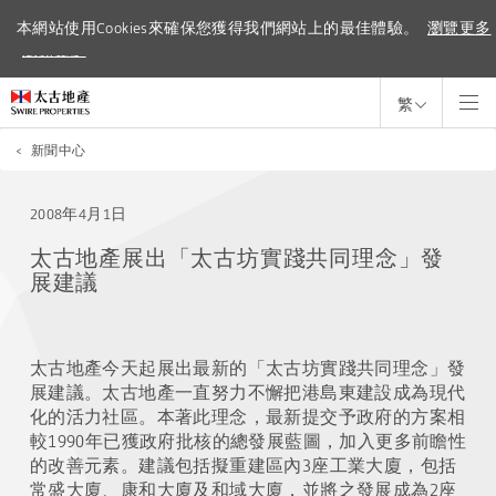
本網站使用Cookies來確保您獲得我們網站上的最佳體驗。
本網站使用Cookies來確保您獲得我們網站上的最佳體驗。
瀏覽更多
瀏覽更多
繁
<
新聞中心
2008年4月1日
太古地產展出「太古坊實踐共同理念」發
展建議
太古地產今天起展出最新的「太古坊實踐共同理念」發
展建議。太古地產一直努力不懈把港島東建設成為現代
化的活力社區。本著此理念，最新提交予政府的方案相
較1990年已獲政府批核的總發展藍圖，加入更多前瞻性
的改善元素。建議包括擬重建區內3座工業大廈，包括
常盛大廈、康和大廈及和域大廈，並將之發展成為2座