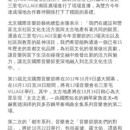
三里屯VILLAGE南區廣場進行了現場直播，為雙方今年
達成場地合作夥伴關係打下了穩固的基礎。
北京國際音樂節藝術總監余隆表示：「我們在建設和豐
富北京社區文化生活方面與太古地產有著共同的願景。
通過在三里屯VILLAGE呈獻今年音樂節的12場演出以及
社區與教育的延伸項目，我們希望能夠通過一個已有15
年歷史的首都文化品牌，為社區文化的發展做出貢獻，
讓音樂與當下生活在碰撞交融中煥發出新的活力與魅
力，讓北京國際音樂節更深地融入到北京文化生活
中。」
第15屆北京國際音樂節將在2012年10月9日盛大開幕，
在10月13日至28日期間，將有12場音樂會在三里屯
VILLAGE舉行。其中，太古地產將在10月14日精心為大
眾呈現「太古之夜」─ 由國際知名的鋼琴家魯道夫•布
赫賓德演繹的貝多芬鋼琴奏鳴曲全集系列音樂會的第二
場。
第二次的「都市系列」音樂會之「音樂節朋友們的對
話」，將於10月22日舉行。包括崔健、羅大佑、譚盾和