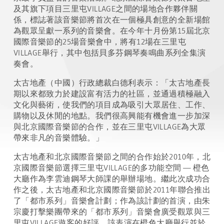
及其旗下項目三里屯VILLAGE之間的場地合作夥伴關
係，標誌著該音樂節將首次在一個極具創意的全新場館
為觀眾呈獻一系列的音樂會。在今年十月份第15屆北京
國際音樂節的25場音樂會中，將有12場在三里屯
VILLAGE舉行，其中包括貝多芬鋼琴奏鳴曲系列全集演
奏會。
太古地產（中國）行政總裁白德利表示：「太古地產長
期以來都致力於建設富有活力的社區，並通過積極融入
文化與藝術，使我們的項目成為吸引大眾居住、工作、
購物以及休閒的地點。我們很高興能有機會進一步加深
與北京國際音樂節的合作，並在三里屯VILLAGE為大眾
帶來非凡的音樂體驗。」
太古地產和北京國際音樂節之間的合作始於2010年，北
京國際音樂節選擇三里屯VILLAGE的多功能空間 — 橙色
大廳作為李雲迪鋼琴大師課的舉辦場地。繼此次成功合
作之後，太古地產和北京國際音樂節於2011年聯合推出
了「都市系列」音樂會計劃；作為該計劃的首演，由朱
宗慶打擊樂團帶來的「都市系列」音樂會廣受觀眾與三
里屯VILLAGE遊客的好評。該表演在橙色大廳舉行並於