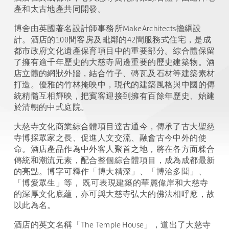
產和太古地產共同開發。
博舍由英國著名設計師事務所MakeArchitects擔綱設
計。酒店的100間客房及毗鄰的42間服務式住宅，是成
都市政府文化遺產保育項目中的重要部分。綜合體保留
了擁有逾千年歷史的大慈寺周邊重要的歷史建築物。酒
店立體的網狀外牆，結合竹子、磚瓦及石材等建築素材
打造。優雅的竹林掩映中，現代的建築風格與中國的傳
統精髓互相輝映，把賓客迎接到擁有百餘年歷史、始建
於清朝的中式庭院。
大慈寺文化商業綜合體項目達古通今，傳承了古大聖慈
寺博採眾家之長、促進人文交流、融會古今中外的使
命。酒店產品作為中外客人聚首之地，將在各方面糅合
傳統和潮流元素，配合整個綜合體項目，成為成都最新
的亮點。博字可釋作「博大精深」、「博洽多聞」、
「博愛眾生」等， 既可表現建築的華麗偉岸和大慈寺
的深厚文化底蘊，亦可與大慈寺弘大的佛法相呼應，故
以此為名。
酒店的英文名稱「The Temple House」，道出了大慈寺