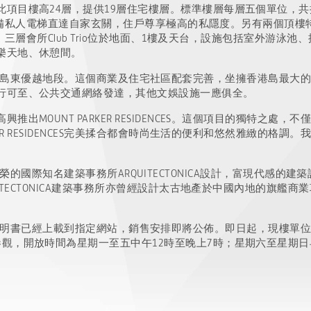
項目樓高24層，提供19層住宅樓層。標準樓層每層五個單位，共
每戶配備私人電梯直達自家玄關，住戶尊享極高的私隱度。另有兩個頂樓
方呎。三層會所Club Trio位於地面、1樓及天台，設施包括室外游
樂天地、休憩間。
NCES坐落於港島東優越地段。這個商業及住宅社區配套完善，坐擁香港島
行可至、公共交通網絡發達，其他文娛設施一應俱全。
出MOUNT PARKER RESIDENCES。這個項目的獨特之處
KER RESIDENCES完美揉合都會時尚生活的便利和悠然雅緻的格
CES由屢獲殊榮的國際知名建築事務所ARQUITECTONICA設計，富現
UITECTONICA建築事務所亦曾經設計太古地產於中國內地的旗艦
NCES的售樓說明書已經上載到指定網站，銷售安排即將公佈。即日起，現樓
觀，開放時間為星期一至五中午12時至晚上7時；星期六至星期日