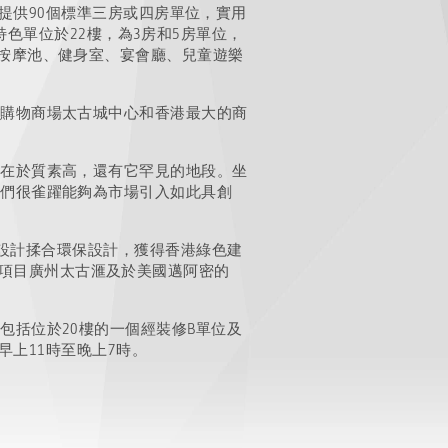
提供90個標準三房或四房單位，實用
特色單位於22樓，為3房和5房單位，
泳池、按摩池、健身室、宴會廳、兒童遊樂
最大的購物商場太古城中心和香港最大的商
，不僅在於質素高，還有它罕見的地段。坐
調。我們很雀躍能夠為市場引入如此具創
代感的建築設計揉合環保設計，獲得香港綠色建
商業項目廣州太古滙及於美國邁阿密的
單位包括位於20樓的一個經裝修B單位及
早上11時至晚上7時。