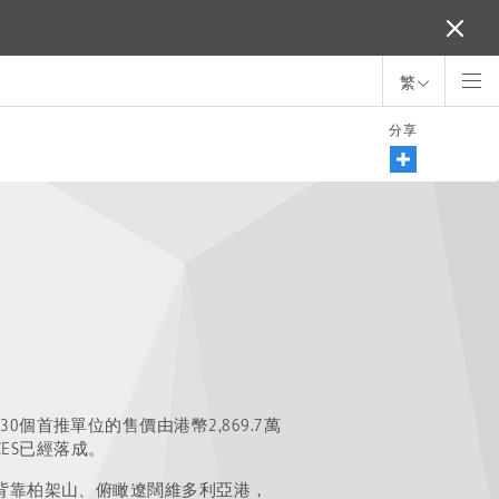
繁
分享
30個首推單位的售價由港幣2,869.7萬
NCES已經落成。
。項目背靠柏架山、俯瞰遼闊維多利亞港，