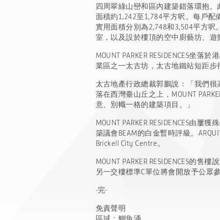
四周翠綠山巒和區內建築錯落環抱。此
面積約1,242至1,784平方呎。
實用面積分別為2,748和3,504平
室，以及設於樓頂的空中廚藝坊、遊
MOUNT PARKER RESIDE
業區之一太古坊，太古地鐵站短距步
太古地產行政總裁郭鵬說：「我們很高興推
落在西灣臺山丘之上，MOUNT PAR
意、別幟一格的建築項目。」
MOUNT PARKER RESIDEN
築議會BEAM的白金暫時評級。ARQ
Brickell City Centre。
MOUNT PARKER RESIDE
另一交樓標準C單位將會開放予公眾參
-完-
免責聲明
區域：鰂魚涌