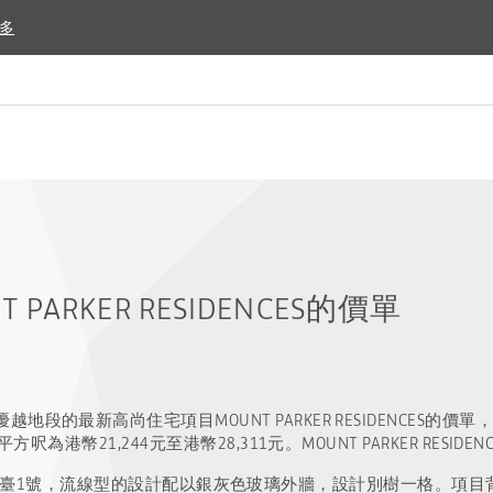
多
多
ARKER RESIDENCES的價單
的最新高尚住宅項目MOUNT PARKER RESIDENCES的價單，
呎為港幣21,244元至港幣28,311元。MOUNT PARKER RESIDE
NCES位於西灣臺1號，流線型的設計配以銀灰色玻璃外牆，設計別樹一格