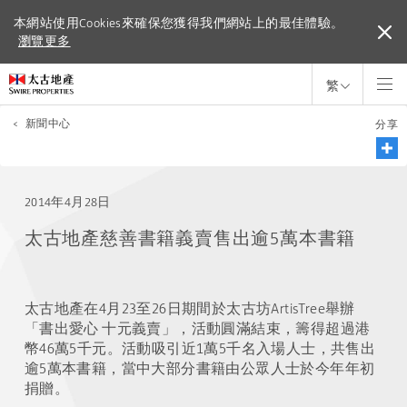
本網站使用Cookies來確保您獲得我們網站上的最佳體驗。
本網站使用Cookies來確保您獲得我們網站上的最佳體驗。
瀏覽更多
瀏覽更多
繁
<
新聞中心
分享
2014年4月28日
太古地產慈善書籍義賣售出逾5萬本書籍
太古地產在4月23至26日期間於太古坊ArtisTree舉辦
「書出愛心 十元義賣」，活動圓滿結束，籌得超過港
幣46萬5千元。活動吸引近1萬5千名入場人士，共售出
逾5萬本書籍，當中大部分書籍由公眾人士於今年年初
捐贈。