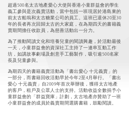
超過500名太古地產愛心大使與香港小童群益會的學生
義工參與是次義賣活動，當中包括一班現居於港島東的
前太古船塢和太古糖業公司的員工。這班已退休20至30
年的長者再次回歸太古的大家庭，在為期四天的書籍義
賣期間擔任收款員，為慈善活動出一分力。
為了推動閱讀文化和培養兒童的閱讀興趣，於活動最後
一天，小童群益會的資深社工主持了一連串互動工作
坊，如講故事劇場及創意手工藝製作，吸引逾500名家
長及兒童參與。
為期四天的書籍義賣活動為「書出愛心 十元義賣」的
一部分，而書籍回收活動早於今年2至4月舉行。「書出
愛心 十元義賣」自2009年首次舉辦後，獲得太古地產
的客戶，租戶及公眾人士的支持。活動收益全數捐予小
童群益會的「群益寶庫」計劃，太古地產亦贊助了一班
小童群益會的成員於義賣期間選購書籍，鼓勵閱讀。