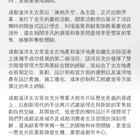
內，直接連通地鐵站。
成都遠洋太古里以「擁抱天空」為主題，正式拉開序
幕，進行了全天的慶祝活動。開業活動突出展示了項目
獨特的開放式設計理念，到場嘉賓和顧客除觀看慶祝表
演外，還在熱鬧非凡的廣場和巷里間盡情享受豐富的零
售、娛樂和餐飲體驗。
成都遠洋太古里是太古地產和遠洋地產在繼北京頤堤港
之後攜手成功發展的第二個項目。該項目充分發揮了雙
方開發管理大型商業綜合體的經驗，並結合了太古地產
在前期定位、規劃、設計和租賃方面的優勢以及遠洋地
產在設計實施、施工優化、成本控制和工程建造等方面
廣泛的本土經驗。
成都遠洋太古里在充分尊重大慈寺片區歷史意義的基礎
上，以創新現代的手法將川式建築理念與新穎的零售規
劃自然交融。其開放式、低密度的獨特設計不僅體現了
我們對成都這座城市及成都消費者生活習慣的深刻理
解，還為顧客帶來獨一無二的購物和休閒體驗，更使這
一歷史片區重新煥發生機，重塑成都市中心。