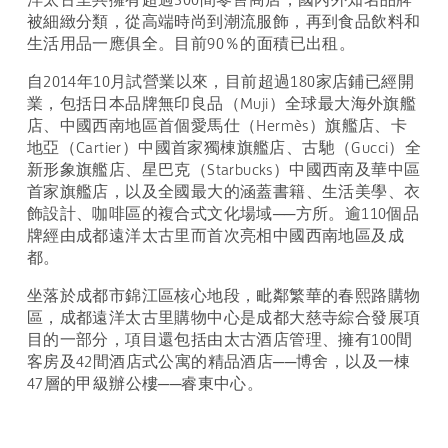
被細緻分類，從高端時尚到潮流服飾，再到食品飲料和
生活用品一應俱全。目前90％的面積已出租。
自2014年10月試營業以來，目前超過180家店鋪已經開
業，包括日本品牌無印良品（Muji）全球最大海外旗艦
店、中國西南地區首個愛馬仕（Hermès）旗艦店、卡
地亞（Cartier）中國首家獨棟旗艦店、古馳（Gucci）全
新形象旗艦店、星巴克（Starbucks）中國西南及華中區
首家旗艦店，以及全國最大的涵蓋書籍、生活美學、衣
飾設計、咖啡區的複合式文化場域──方所。逾110個品
牌經由成都遠洋太古里而首次亮相中國西南地區及成
都。
坐落於成都市錦江區核心地段，毗鄰繁華的春熙路購物
區，成都遠洋太古里購物中心是成都大慈寺綜合發展項
目的一部分，項目還包括由太古酒店管理、擁有100間
客房及42間酒店式公寓的精品酒店──博舍，以及一棟
47層的甲級辦公樓──睿東中心。