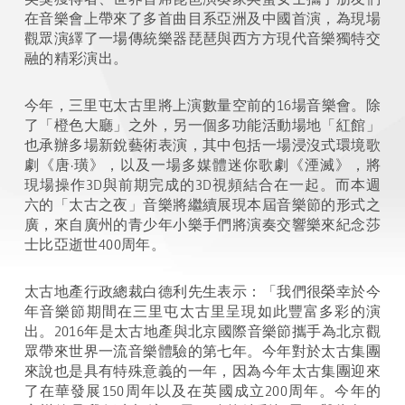
在音樂會上帶來了多首曲目系亞洲及中國首演，為現場
觀眾演繹了一場傳統樂器琵琶與西方方現代音樂獨特交
融的精彩演出。
今年，三里屯太古里將上演數量空前的16場音樂會。除
了「橙色大廳」之外，另一個多功能活動場地「紅館」
也承辦多場新銳藝術表演，其中包括一場浸沒式環境歌
劇《唐·璜》，以及一場多媒體迷你歌劇《湮滅》，將
現場操作3D與前期完成的3D視頻結合在一起。而本週
六的「太古之夜」音樂將繼續展現本屆音樂節的形式之
廣，來自廣州的青少年小樂手們將演奏交響樂來紀念莎
士比亞逝世400周年。
太古地產行政總裁白德利先生表示：「我們很榮幸於今
年音樂節期間在三里屯太古里呈現如此豐富多彩的演
出。2016年是太古地產與北京國際音樂節攜手為北京觀
眾帶來世界一流音樂體驗的第七年。今年對於太古集團
來說也是具有特殊意義的一年，因為今年太古集團迎來
了在華發展150周年以及在英國成立200周年。今年的