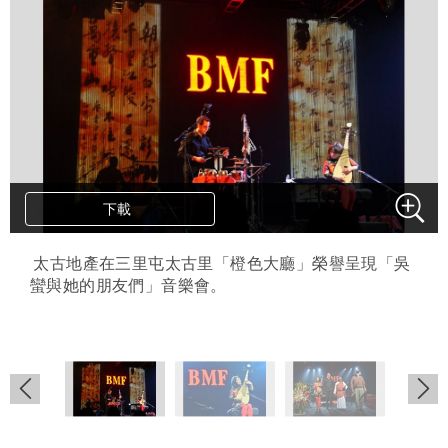
下載
下載
下載
.
太古地產在三里屯太古里「橙色大廳」榮譽呈現「吳
蠻與她的朋友們」音樂會。