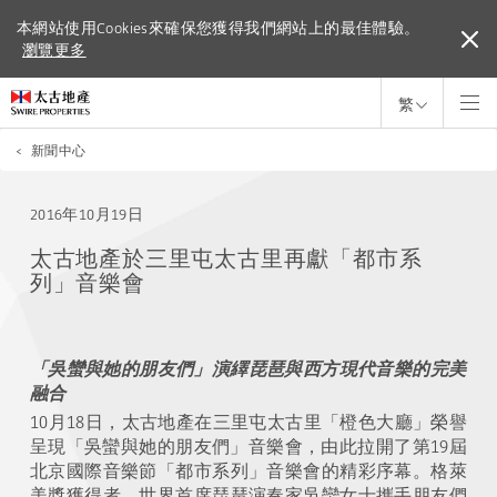
本網站使用Cookies來確保您獲得我們網站上的最佳體驗。
本網站使用Cookies來確保您獲得我們網站上的最佳體驗。
瀏覽更多
瀏覽更多
繁
<
新聞中心
2016年10月19日
太古地產於三里屯太古里再獻「都市系
列」音樂會
「吳蠻與她的朋友們」演繹琵琶與西方現代音樂的完美
融合
10月18日，太古地產在三里屯太古里「橙色大廳」榮譽
呈現「吳蠻與她的朋友們」音樂會，由此拉開了第19屆
北京國際音樂節「都市系列」音樂會的精彩序幕。格萊
美獎獲得者、世界首席琵琶演奏家吳蠻女士攜手朋友們