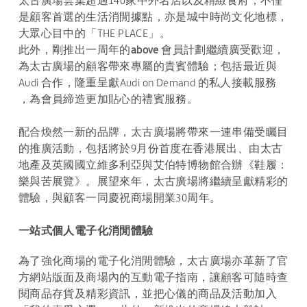
太古廣場雲集超過140家中外名店以及精緻食府，不僅
是顧客首選的生活消閒據點，亦是城中時尚文化地標，
大眾心目中的「THE PLACE」。
此外，剛推出一周年的
above
會員計劃繼續廣受歡迎，
為太古廣場的顧客帶來專屬的貴賓體驗；包括最近與
Audi 合作，隆重呈獻Audi on Demand 的私人接載服務
，為會員締造更加貼心的禮賓服務。
配合煥然一新的品牌，太古廣場將帶來一連串備受矚目
的推廣活動，包括將於9月份首度在香港展出、由太古
地產及英國國立維多利亞與艾伯特博物館合辦《鞋履：
樂與苦展覽》。展望來年，太古廣場將繼續呈獻精彩的
體驗，與顧客一同慶祝商場開業30周年。
一站式個人電子化消閒體驗
為了強化商場的電子化消閒體驗，太古廣場亦革新了官
方網站版面及商場內的互動電子指南，讓顧客可隨時查
閱商品存貨及精彩資訊，並把心儀的商品及活動加入