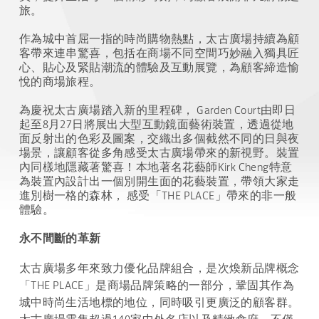
旅。
作為城中首屈一指的時尚購物熱點，太古廣場持續為顧
客帶來連串驚喜，包括在商場不同空間巧妙融入獨具匠
心、貼心及緊貼潮流的體驗及互動展覽，為顧客締造愉
悅的商場旅程。
為慶祝太古廣場踏入新的里程碑， Garden Court由即日
起至8月27日將展出大型互動鏡面藝術裝置，透過從地
面反射出的色彩及圖案，交織出多個截然不同的日與夜
場景，讓顧客從多角感受太古廣場帶來的新視野。裝置
內同樣地隱藏著驚喜！本地著名花藝師Kirk Cheng特意
為裝置內設計出一個別開生面的花藝裝置，帶領大家走
進別樹一格的森林， 感受「THE PLACE」帶來的非一般
體驗。
永不間斷的革新
太古廣場多年來致力優化品牌組合，是次煥新品牌概念
「THE PLACE」是商場品牌策略的一部分，鞏固其作為
城中時尚生活地標的地位，同時吸引更廣泛的顧客群。