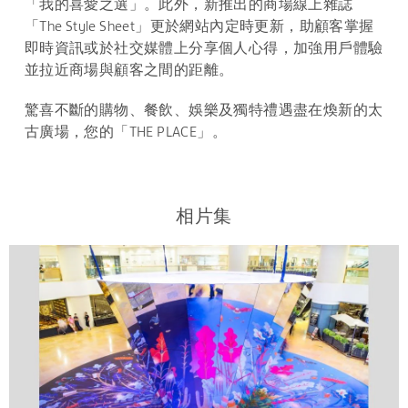
「我的喜愛之選」。此外，新推出的商場線上雜誌
「The Style Sheet」更於網站內定時更新，助顧客掌握
即時資訊或於社交媒體上分享個人心得，加強用戶體驗
並拉近商場與顧客之間的距離。
驚喜不斷的購物、餐飲、娛樂及獨特禮遇盡在煥新的太
古廣場，您的「THE PLACE」。
相片集
下載
下載
下載
下載