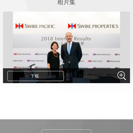
相片集
下載
.