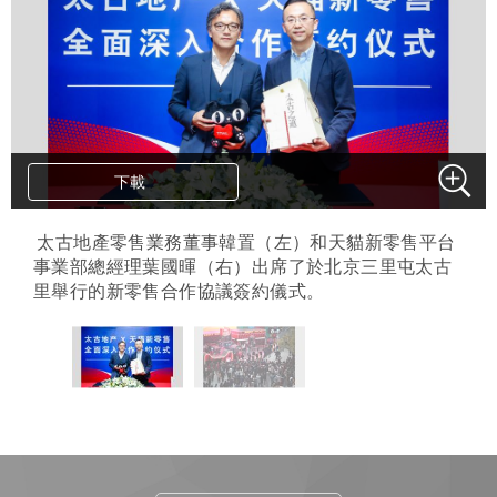
下載
下載
.
太古地產零售業務董事韓置（左）和天貓新零售平台
事業部總經理葉國暉（右）出席了於北京三里屯太古
里舉行的新零售合作協議簽約儀式。