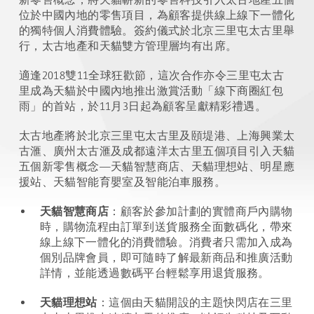
位於中國內地的零售項目，為顧客提供線上線下一體化
的獨特個人消費體驗。簽約儀式於北京三里屯太古里舉
行，太古地產和天貓雙方管理層均有出席。
適逢2018雙11全球狂歡節，這次合作亦令三里屯太古
里成為天貓於中國內地推出激賞活動「線下商圈紅包
雨」的首站，於11月3日起為顧客呈獻精彩禮遇。
太古地產將於北京三里屯太古里及頤堤港、上海興業太
古滙、廣州太古滙及成都遠洋太古里五個項目引入天貓
五個新零售概念—天貓智慧商店、天貓理想站、明星應
援站、天貓智能育嬰室及智能泊車服務。
天貓智慧商店
：顧客於參加計劃的實體商戶內購物
時，購物流程由訂單到送貨服務全面數碼化，帶來
線上線下一體化的消費體驗。消費者只需加入成為
個別品牌會員，即可隨時了解最新商品和推廣活動
詳情，並能透過數碼平台輕鬆享用退貨服務。
天貓理想站
：這個由天貓開設的主題快閃店在三里