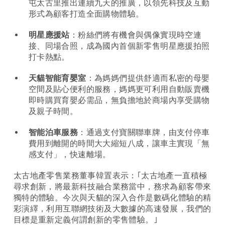
屯太古里推出連續九天的推廣，以領先科技及互動
形式為顧客打造全面購物體驗。
明星應援站
：粉絲們將有機會與偶像實現時空連
接、同場合照，成為國內首個新零售明星應援拍照
打卡熱點。
天貓智能育嬰室
：為媽媽們提供舒適而私密的母嬰
空間及貼心便利的服務，媽媽更可利用自動販賣機
即時購買育嬰必需品，無負擔地於商場內享受購物
及親子時間。
智能泊車服務
：通過支付寶關聯車牌，由支付停車
費用到離開的時間大大縮短八成，讓車主實現「無
感支付」，快速離場。
太古地產零售業務董事韓置表示：｢太古地產一直積極
尋求創新，將最新科技融合業務當中，務求為顧客帶來
獨特的體驗。今次與天貓的深入合作是數碼化體驗的精
彩演繹，利用互聯網技術及大數據的高速發展，我們的
目標是重新定義何謂創新的零售體驗。｣