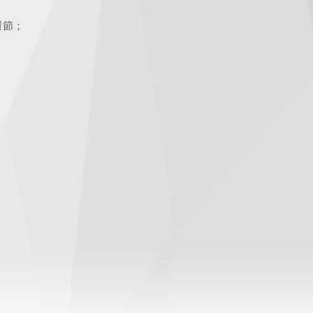
環節；
。