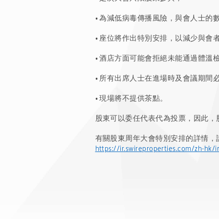
•
為減低病毒傳播風險，與會人士的
•
座位將作出特別安排，以減少與會
•
酒店方面可能會拒絕未能通過體溫
•
所有出席人士在進場時及會議期間必
•
現場將不提供茶點。
股東可以委任代表代為投票，因此，
有關股東周年大會特別安排的詳情，
https://ir.swireproperties.com/zh-hk/ir