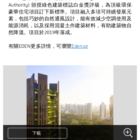
Authority)
頒授綠色建築標誌白金獎評級，為頂級環保
豪華住宅項目訂下新標準。項目融入多項可持續發展元
素，包括巧妙的自然通風設計，能有效減少空調使用及
能源消耗，以及採用混凝土作建築材料，有助建築物自
然降溫。項目於
2019
年落成。
有關
EDEN
更多詳情，可瀏覽
Eden.sg
下載
下載
下載