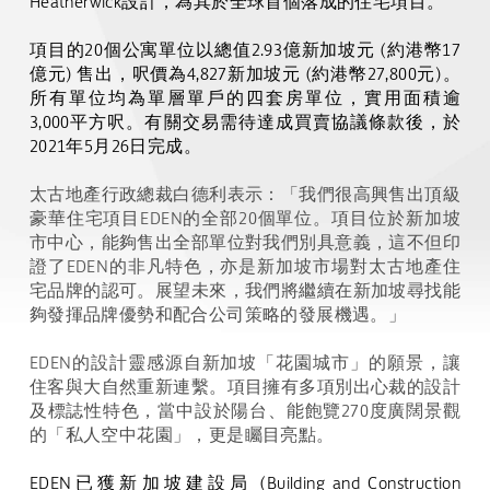
Heatherwick
設計，為其於全球首個落成的住宅項目。
項目的
20
個公寓單位以總值
2.93
億新加坡元
(
約港幣
17
億元
)
售出，呎價為
4,827
新加坡元
(
約港幣
27,800
元
)
。
所有單位均為單層單戶的四套房單位，實用面積逾
3,000
平方呎。有關交易需待達成買賣協議條款後，於
2021
年
5
月
26
日完成。
太古地產行政總裁白德利表示：「我們很高興售出頂級
豪華住宅項目
EDEN
的全部
20
個單位。項目位於新加坡
市中心，能夠售出全部單位對我們別具意義，這不但印
證了
EDEN
的非凡特色，亦是新加坡市場對太古地產住
宅品牌的認可。展望未來，我們將繼續在新加坡尋找能
夠發揮品牌優勢和配合公司策略的發展機遇。」
EDEN
的設計靈感源自新加坡「花園城市」的願景，讓
住客與大自然重新連繫。項目擁有多項別出心裁的設計
及標誌性特色，當中設於陽台、能飽覽
270
度廣闊景觀
的「私人空中花園」，更是矚目亮點。
EDEN
已獲新加坡建設局
(Building and Construction