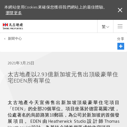
本網站使用Cookies來確保您獲得我們網站上的最佳體驗。
本網站使用Cookies來確保您獲得我們網站上的最佳體驗。
瀏覽更多
瀏覽更多
繁
<
新聞中心
分享
2021年3月25日
太古地產以2.93億新加坡元售出頂級豪華住
宅EDEN所有單位
太古地產今天宣佈售出新加坡頂級豪華住宅項目
「
EDEN
」的
全部
20
個單位。項目坐落於德雷葛園
2
號，
位處著名的烏節路第
10
郵區，為公司於新加坡的首個發
展項目。
EDEN
由
Heatherwick Studio
設計師
Thomas