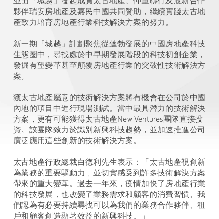
並由「城越」發起成員太古地產、仲量聯行及最新合作
夥伴瑞安房地產及嘉民中國共同贊助，繼續實踐太古地
產致力培育房地產行業科技解決方案的努力。
新一期「城越」計劃聚焦從蓬勃發展的中國房地產科技
生態圈中，尋找處於中早期發展階段的科技初創企業，
發掘有望變革甚至顛覆房地產行業的突破性技術解決方
案。
獲太古地產屬意的技術解決方案將有機會在公司於中國
內地的項目中進行現場測試。當中最具潛力的技術解決
方案，更有可能獲得太古地產New Ventures團隊直接投
資。該團隊致力於識別新興科技趨勢，並加速推進公司
廣泛應用這些創新的技術解決方案。
太古地產行政總裁白德利先生表示：「太古地產視創新
為業務的重要驅動力，並切實感受到許多技術解決方案
帶來的重大變革。過去一年來，疫情加快了房地產行業
的科技發展，也改變了業務需求和顧客的消費習慣。我
們認為有必要持續尋找可以為我們的業務合作夥伴、租
戶和顧客創造顯著效益的新興科技。」