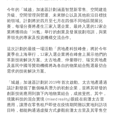
今年的「城越」加速器計劃涵蓋智慧新零售、空間建造
升級、空間管理與營運、未來辦公以及其他前沿目標技
術領域。計劃將於四月至七月在四個不同地區開展比
賽，每場分賽將產生三家入選企業。最終入選的12家企
業將獲得由「36氪」舉行的創業及發展規劃培訓，與業
界領先的專家及投資機構交流合作。
這次計劃的最後一場活動「房地產科技峰會」將於今年
夏季在上海舉行，12家入選企業將在峰會上展示他們的
革新技術解決方案。太古地產、仲量聯行、瑞安房地產
及嘉民中國等贊助機構將為各自的物業組合甄選最切合
需求的技術解決方案。
「城越」加速器計劃於2019年首次啟動。太古地產通過
該計劃發掘了數個極具潛力的初創企業，並將其研發的
創新技術應用到旗下內地物業組合，成效斐然。其中，
境騰科技的混合實境 (mixed reality)眼鏡在前灘太古里
應用，讓潛在零售租戶即使在疫情期間難以實地到訪項
目時，都能夠通過虛擬方式參觀前灘太古里及其零售空