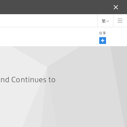
繁
分享
and Continues to