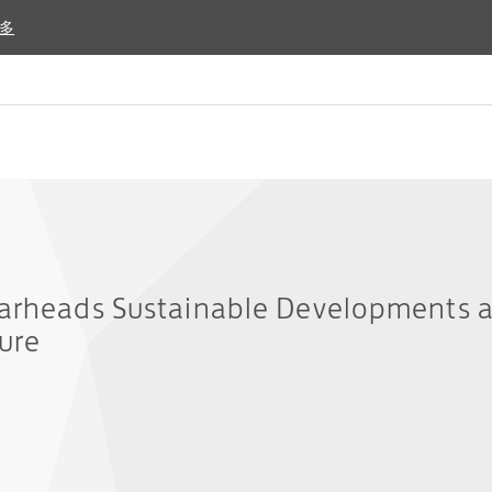
多
多
earheads Sustainable Developments 
ture