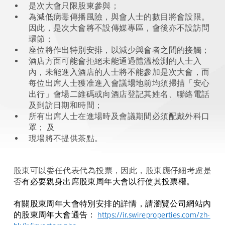
是次大會只限股東參與；
為減低病毒傳播風險，與會人士的數目將會設限。
因此，是次大會將不設傳媒專區，會後亦不設訪問
環節；
座位將作出特別安排，以減少與會者之間的接觸；
酒店方面可能會拒絕未能通過體溫檢測的人士入
內，未能進入酒店的人士將不能參加是次大會，而
每位出席人士獲准進入會議場地前均須掃描「安心
出行」會場二維碼或向酒店登記其姓名、聯絡電話
及到訪日期和時間；
所有出席人士在進場時及會議期間必須配戴外科口
罩； 及
現場將不提供茶點。
股東可以委任代表代為投票，因此，股東應仔細考慮是
否
有必要親身出席股東周年大會以行使其投票權。
有關股東周年大會特別安排的詳情，請瀏覽公司網站內
的股東周年大會通告：
https://ir.swireproperties.com/zh-