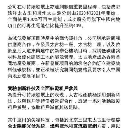
公司在可持續發展上亦達到數個重要里程碑，包括成都
遠洋太古里和廣州太古滙分別由
2020
和
2021
年開始，
全面使用
100%
可再生電能，成功將公司旗下中國內地
項目的可再生電能佔比提升至約
40%
。
為減低發展項目時產生的隱含碳排放，公司與承建商和
供應商合作，在發展太古坊一座、太古坊二座，以及位
於皇后大道東興建中的新辦公樓項目時，採購低碳建築
材料及優化建築工地的能源管理。太古地產成為香港首
間地產發展商，在新發展項目的總承包合約訂立建築物
料低碳規格，並正積極研究將同類規格及要求引入中國
內地新發展項目中。
實驗創新科技及全面鼓勵租戶參與
為提升可持續發展上的表現，太古地產積極採用創新科
技，並與租戶等持份者緊密合作，透過一系列活動鼓勵
租戶參與，協助租戶減低其碳足跡。
其中運用的尖端科技，包括於北京三里屯太古里研發
綜
合太陽能光伏系統
、
燃料電池
和
直流微電網
方案，用以