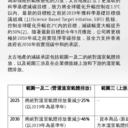
為加強應對氣候變化的力度，太古地產訂立了更進取的
科學基礎減碳目標，致力將全球暖化升幅控制在
1.5°C
以內。最新的目標較之前於
2019
年獲科學基礎目標倡
議組織
[1]
(Science Based Target initiative, SBTi)
批核、
控制全球暖化升幅在
2
°
C
內的目標，減碳幅度大幅提升
約
50%
[2]
。隨著最新目標於今年
9
月獲批，公司將更積
極於
2050
年或之前實現淨零碳排放，並全力支持香港
政府在
2050
年前實現碳中和的承諾。
太古地產的減碳承諾包括範圍一及二的絕對溫室氣體排
放，以及範圍三涉及在企業價值鏈上游和下游的溫室氣
體排放。
範圍一及二
(
營運溫室氣體排放
)
範圍三
(
上游
2025
將絕對溫
室氣體排放量減少
25%
--
(
以
2019
年為基準年
)
2030
將絕對溫室氣體排放量減少
46%
- 資本商品
(
新
(
以
2019
年為基準年
)
方米溫室氣體