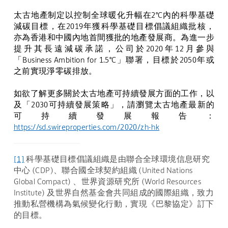
太古地產制定以控制全球暖化升幅在
2
°
C
內的科學基礎
減碳目標，在
2019
年獲科學基礎目標倡議組織批核，
亦為香港和中國內地首間獲批的地產發展商。為進一步
提升其長遠減碳承諾，公司於
2020
年
12
月參與
「
Business Ambition for 1.5
°
C
」聯署，目標於
2050
年或
之前實現淨零碳排放。
如欲了解更多關於太古地產可持續發展方面的工作，以
及「
2030
可持續發展策略」，請瀏覽太古地產最新的
可持續發展報告：
https://sd.swireproperties.com/2020/zh-hk
[1]
科學基礎目標倡議組織是由聯合全球環境信息研究
中心
(CDP)
、聯合國全球契約組織
(United Nations
Global Compact)
、世界資源研究所
(World Resources
Institute)
及世界自然基金會共同組成的國際組織，致力
推動私營機構為氣候變化行動，實現《巴黎協定》訂下
的目標。