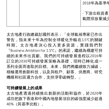
2018
年為基準
- 下游出租資產
氣體排放量減
太古地產行政總裁彭國邦表示：「全球氣候專家已作出
警告，指未來十年為控制全球暖化升幅在
1.5
°
C
的關鍵
時期。太古地產決心投入更多資源，實踐我們對
『
Business Ambition for 1.5
°
C
』的承諾，繼續為構建可持
續的未來作出貢獻。我們的可持續發展進程以
2016
年
訂立的
2030
可持續發展策略為基礎，現時已轉化成一
系列全面而進取的目標。未來，我們將繼續致力減碳，
積極運用創新科技，以及與租戶、顧客、供應商、研究
機構和社區通力合作，支持淨零碳轉型。」
可持續發展上的成果
太古地產透過持續推出創新的活動和協作，於
2020
年
成功把旗下香港和中國內地發展項目的碳強度減
少
超過
40%
（與基準比較）。