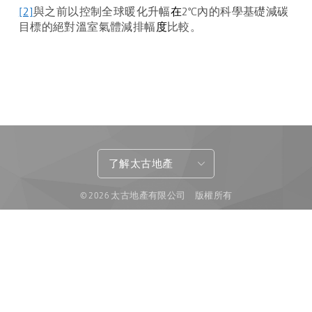
[2]
與之前以控制全球暖化升幅
在
2
°
C
內的科學基礎減碳
目標的絕對溫室氣體減排幅
度
比較。
了解太古地產
© 2026 太古地產有限公司 版權所有