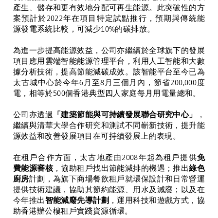
產生、儲存和更有效地分配可再生能源。此突破性的方
案預計於
2022
年在項目特定試點推行，預期與傳統能
源發電系統比較，可減少
10%
的碳排放。
為進一步提高能源效益，公司亦繼續於全球旗下的發展
項目應用雲端智能能源管理平台，利用人工智能和大數
據分析技術，
提
高
節能減碳成效。該智能平台至今已為
太古城中心於今年
6
月至
8
月三個月內，節省
200,000
度
電，相等於
500
個香港典型四人家庭每月用電量總和。
公司亦透過
「建築節能與可持續發展聯合研究中心」
，
繼續與清華大學合作研究和測試不同嶄新技術，提升能
源效益和改善發展項目在可持續發展上的表現。
在租戶合作方面，太古地產由
2008
年起為租戶提供
免
費能源審核
，協助租戶找出節能減排的機遇；推出
綠色
廚房
計劃，為旗下商場餐飲租戶就環保設計和日常營運
提供技術建議，協助其節約能源、用水及減廢；以及在
今年推出
智能減廢先導計劃
，運用科技和遊戲方式，協
助香港辦公樓租戶實踐資源循環。