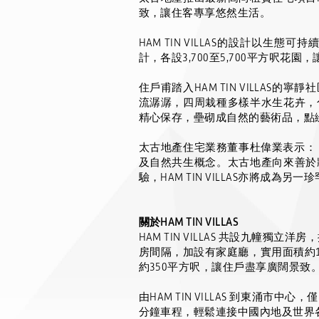
致，讓住客專享悠然生活。
HAM TIN VILLAS
的設計以生態可持
計，各設
3,700
至
5,700
平方呎花園，
住戶甫踏入
HAM TIN VILLAS
的寧靜社
流
潺潺，四周栽種多樣半水生花卉，
精心保存，壘砌成自然的藝術品，點
太古地產住宅業務董事杜偉業表示：
及自然共生概念。太古地產向來善於
驗，
HAM TIN VILLAS
亦將成為另一珍
關於
HAM TIN VILLAS
HAM TIN VILLAS
共設九幢獨立洋房，
房間隔，加設有家庭廳，實用面積約
約
350
平方呎，讓住戶盡享廣闊景致
由
HAM TIN VILLAS
到東涌市中心，僅
分鐘車程，輕鬆連接中國內地及世界