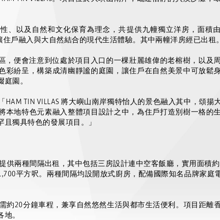
續性、以及自然和文化保育為理念，共提供九幢獨立洋房，面積
讓住戶融入與大自然結合的現代生活體驗。其中兩幢洋房經已出租
區，便會注意到位處於項目入口的一棵壯麗雄偉的老榕樹，以及
色彩紛呈，構築成清幽靜謐的庭園，讓住戶在自然美景中可放鬆
綴庭園。
「
HAM TIN VILLAS
將大嶼山南岸獨特怡人的景色融入其中，頌揚
將本地特色元素融入整體項目設計之中，為住戶打造別樹一格的
罕且獨具特色的發展項目。」
提供兩種間隔出租，其中包括三房設計連中空客飯廳，實用面積約
1,700
平方呎。兩種間隔均設開放式廚房，配備國際知名品牌家庭
。
需約
20
分鐘車程，兼享自然悠然生活與都市生活便利。項目距離
各地。