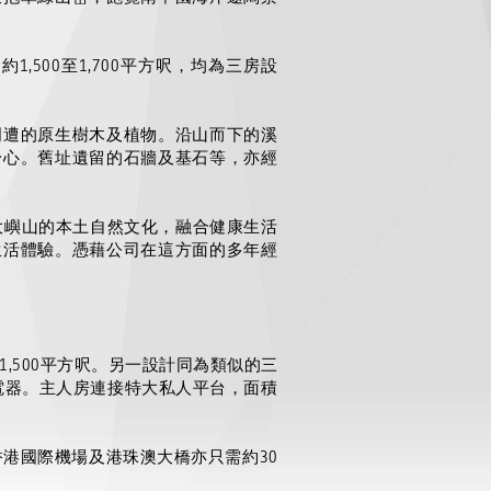
由約
1,500
至
1,700
平方呎，均為三房設
。
周遭的原生樹木及植物。沿山而下的溪
身心。舊址遺留的石牆及基石等，亦經
大嶼山的本土自然文化，融合健康生活
生活體驗。憑藉公司在這方面的多年經
1,500
平方呎。另一設計同為類似的三
電器。主人房連接特大私人平台，面積
香港國際機場及港珠澳大橋亦只需約
30