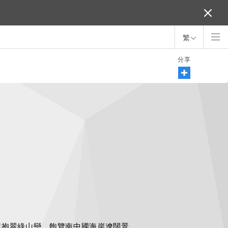
繁
分享
環抱翠綠山巒，飽覽南中國海岸遼闊景