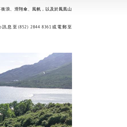
箏衝浪、滑翔傘、風帆，以及於鳳凰山
p
訊息至
(852) 2844 8361
或電郵至