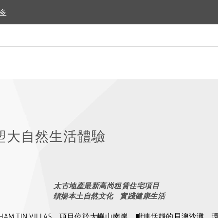
多
多
AS 重塑大自然生活體驗
太古地產最新高尚租賃住宅項目
頌揚本土自然文化
實踐健康生活
HAM TIN VILLAS
。項目位於大嶼山南岸，毗連恬靜的貝澳沙灘，