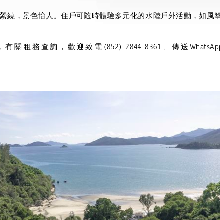
縈繞，景色怡人。住戶可隨時體驗多元化的水陸戶外活動，如風
，有關租務查詢，歡迎致電
(852) 2844 8361
、傳送
WhatsAp