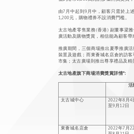
由7月中起到9月中，顧客只需於上
1,200元，購物禮券不設消費門檻。
太古地產零售業務(香港) 副董事
廣活動及購物獎賞，相信能為顧客帶
推廣期間，三個商場推出夏季推廣活
裝置及遊戲；而東薈城名店倉的訪客
市集；太古廣場則推出尊享禮品及精美裝
太古地產旗下商場消費獎賞詳情
*:
活
太古城中心
2022年8月4
至
9
月
12
日
東薈城名店倉
2022年7月2
至8月21日