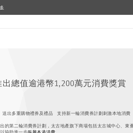
多
多
出總值逾港幣1,200萬元消費獎賞
送出多重購物禮券及禮品
支持新一輪消費券計劃刺激本地消費
推出的第二輪消費券計劃，太古地產旗下商場包括太古城中心、東
，以協助進一步
振興本港消費
。