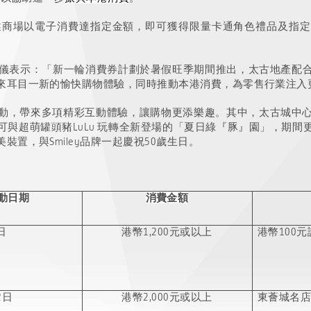
述商場以電子消費達指定金額，即可獲得限量卡通角色禮品及指
梁雅儀表示：「新一輪消費券計劃於暑假旺季期間推出，太古地產配
來耳目一新的愉快購物體驗，同時推動本港消費，為零售行業注入
動，帶來多項精彩互動體驗，讓購物更添樂趣。其中，太古城中
可與超萌罐頭豬LuLu 玩轉全新登場的「夏日綠『豚』園」，期間
置，與Smiley品牌一起慶祝50歲生日。
動日期
消費金額
日
港幣
1,200元或以上
港幣
100
2日
港幣
2,000元或以上
東薈城名