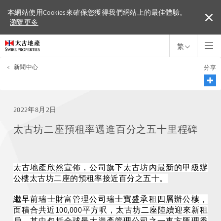
本網站使用Cookies來確保您獲得我們網站上的最佳體驗。
本網站使用Cookies來確保您獲得我們網站上的最佳體驗。
瀏覽更多
瀏覽更多
繁
<
新聞中心
分享
2022年8月2日
太古坊二座預租率邁進百分之五十里程碑
太古地產欣然宣佈，公司旗下太古坊內最新的甲級辦
公樓太古坊二座的預租率接近百分之五十。
繼早前瑞士財富管理公司瑞士寶盛承租四層辦公樓，
面積合共近
100,000
平方呎，太古坊二座陸續迎來新租
戶，其中包括
全球
最大資產管理公司之一東方匯理香