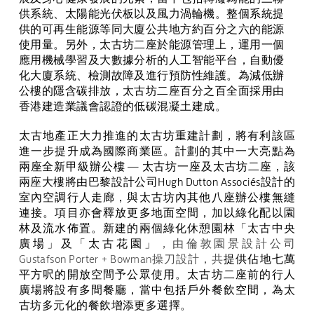
供系統、太陽能光伏板以及風力渦輪機。整個系統提
供的可再生能源等同
大廈公共地方約百分之六的
能源
使用量。另外，太古坊二座於能源管理上，運用一個
應用機械學習及大數據分析的
人工智能平台，自動優
化大廈系統、檢測故障及進行預防性維護。為減低辦
公樓的隱含碳排放，太古坊二座百分之百全面採用由
香港建造業議會認證的低碳混凝土建成。
太古地產正大力推進的太古坊重建計劃，將有利該區
進一步提升成為國際商業區。計劃的其中一大亮點為
兩座全新甲級辦公樓
—
太古坊一座及太古坊二座，該
兩座大樓將由巴黎設計公司
Hugh Dutton Associés
設計的
室內空調行人走廊，與太古坊內其他八座辦公樓無縫
連接。項目亦會釋放更多地面空間，加以綠化配以園
林及流水佈置。新建的兩個綠化休憩園林「太古中央
廣場」及「太古花園」
，由倫敦園景設計公司
Gustafson Porter + Bowman
操刀設計，共
提供佔地七萬
平方呎的開放空間予公眾使用。太古坊二座前的行人
廣場將設有多間餐廳，當中包括戶外餐飲空間，為太
古坊多元化的餐飲增添更多選擇。