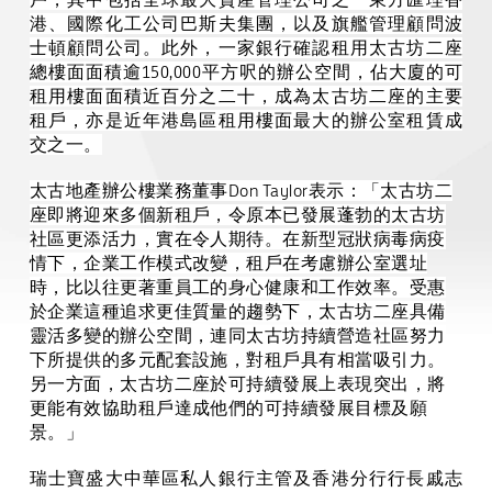
港、國際化工公司巴斯夫集團，以及旗艦管理顧問波
士頓顧問公司。此外，一家銀行確認租用太古坊二座
總樓面面積逾
150,000
平方呎的辦公空間，佔大廈的可
租用樓面面積近百分之二十，成為太古坊二座的主要
租戶，亦是近年港島區租用樓面最大的辦公室租賃成
交之一。
太古地產辦公樓業務董事
Don Taylor
表示：「太古坊二
座即將迎來多個新租戶，令原本已發展蓬勃的太古坊
社區更添活力，實在令人期待。在新型冠狀病毒病疫
情下，企業工作模式改變，租戶在考慮辦公室選址
時，比以往更著重員工的身心健康和工作效率。受惠
於企業這種追求更佳質量的趨勢下，太古坊二座具備
靈活多變的辦公空間，連同太古坊持續營造社區努力
下所提供的多元配套設施，對租戶具有相當吸引力。
另一方面，太古坊二座於可持續發展上表現突出，將
更能有效協助租戶達成他們的可持續發展目標及願
景。」
瑞士寶盛大中華區私人銀行主管及香港分行行長戚志