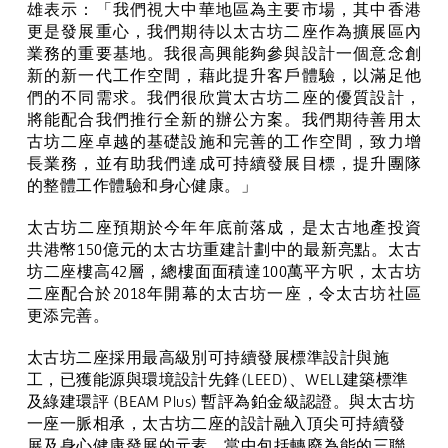
雄表示：「我們視大中華地區為主要市場，其中香港
更是發展重心，我們期待以太古坊二座作為擴展區內
業務的重要基地。我很高興能夠參與設計一個意念創
新的新一代工作空間，藉此提升客戶體驗，以滿足他
們的不同需求。我們很欣賞太古坊二座的優質設計，
將能配合我們推行全新的辦公方案。我們期待善用太
古坊二座卓越的基礎設施和完善的工作空間，致力增
長業務，並有助我們達成可持續發展目標，提升團隊
的整體工作體驗和身心健康。」
太古坊二座預期於今年年底前落成，是太古地產投資
共港幣
150
億元的太古坊重建計劃中的最新亮點。太古
坊二座樓高
42
層，總樓面面積達
100
萬平方呎，太古坊
二座配合於
2018
年開幕的太古坊一座，令太古坊社區
更添完善。
太古坊二座採用最高級別可持續發展標準設計與施
工，已獲能源與環境設計先鋒
(LEED)
、
WELL
建築標準
及綠建環評
(BEAM Plus)
暫評為鉑金級認證。與太古坊
一座
一脈相承
，太古坊二座的設計融入頂尖可持續發
展及身心健康發展的元素，當中包括轉廢為能的三聯