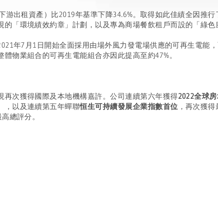
三下游出租資產）比2019年基準下降34.6%。取得如此佳績全因
現的「環境績效約章」計劃，以及專為商場餐飲租戶而設的「綠色
021年7月1日開始全面採用由場外風力發電場供應的可再生電能，
整體物業組合的可再生電能組合亦因此提高至約47%。
現再次獲得國際及本地機構嘉許。公司連續第六年獲得
2022全球
），以及連續第五年蟬聯
恒生可持續發展企業指數首位
，再次獲得
最高總評分。