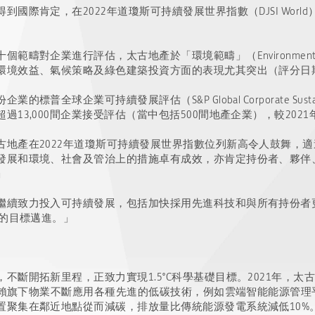
國際肯定，在2022年道瓊斯可持續發展世界指數（DJSI Wor
疇對企業進行評估，太古地產於「環境範疇」（Environmental 
境效益、氣候策略及綠色建築投資方面的表現尤其突出（評分日期：2
球企業可持續發展評估（S&P Global Corporate Sustainab
13,000間企業接受評估（當中包括500間地產企業），較2021
古地產在2022年道瓊斯可持續發展世界指數位列新高令人鼓舞，
發展和環境、社會及管治上的措施卓有成效，亦肯定持份者、夥伴
」
繼續致力投入可持續發展，包括加快採用先進科技和與所有持份者
放的目標邁進。」
不斷開拓新里程，正致力實現1.5°C科學基礎目標。2021年，
想有賴旗下物業不斷應用各種先進的低碳技術，例如雲端智能能源管
置聚集在鄰近地點從而減碳，排放量比傳統能源發電系統減低10%