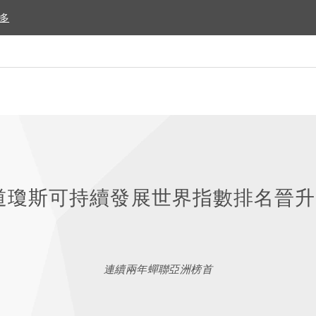
多
多
年道瓊斯可持續發展世界指數排名晉
連續兩年蟬聯亞洲榜首