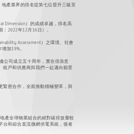
ld）地產業界的排名從第七位晉升三級至
Dimension）的成績卓越，排名高
022年12月16日）。
ility Assessment）之環境、社會
年增加19%。
適逢公司成立五十周年，實在倍添意
、租戶和供應商與我們一起邁向願景
更緊密合作，全面推動積極變革，與
太古地產全球物業組合的絕對碳排放量較
理平台和綜合直流微網供電系統，後者
。