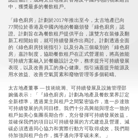
中，獲獎最多的餐飲租戶。
「綠色廚房」計劃於2017年推出至今，太古地產已向
77間位於香港及中國內地的餐廳頒發「綠色廚房」認
證。計劃旨在為餐飲租戶提供平台，讓雙方在裝修及翻
新工程開始前，就可持續發展作出商討。計劃透過全面
的《綠色廚房技術指引》以及分為三個級別的「綠色廚
房」嘉許制度，協助餐飲租戶在正式營運前，將高效能
可持續方案融入於餐廳設計之中，務求提升可持續發展
表現，以及改善員工的身心健康。指引涵蓋提升能源及
用水效益、改善空氣質素和廢物管理等多個範疇。
太古地產董事 — 技術統籌、可持續發展及設施管理邵
婉儀表示：「『綠色廚房』計劃為地產及餐飲業界訂定
全新標準，透過業主與租戶之間緊密協作，進一步達致
可持續發展的共同目標。我們十分高興能與理念一致的
租戶如美心集團長期合作，充分發揮可持續發展效益，
並確保我們的項目以可持續發展的方式建造及營運。減
碳必須透過同心協力和實際行動方可取得成效，我們期
待加強與租戶合作，攜手邁向淨零碳未來。 」