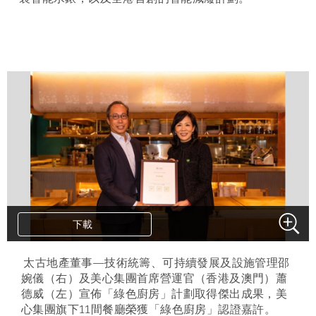
下載
下載
下載
.
太古地產董事—技術統籌、可持續發展及設施管理邵
婉儀（右）及美心集團首席營運官（香港及澳門）蕭
德威（左）宣佈「綠色廚房」計劃取得傑出成果，美
心集團旗下11間餐廳榮獲「綠色廚房」認證嘉許。