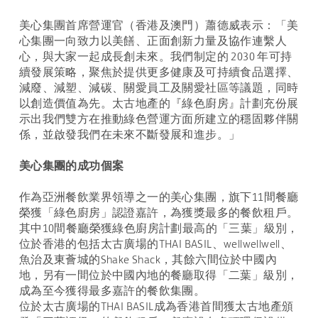
美心集團首席營運官（香港及澳門）蕭德威表示：「美
心集團一向致力以美饍、正面創新力量及協作連繫人
心，與大家一起成長創未來。我們制定的 2030 年可持
續發展策略，聚焦於提供更多健康及可持續食品選擇、
減廢、減塑、減碳、關愛員工及關愛社區等議題，同時
以創造價值為先。太古地產的『綠色廚房』計劃充份展
示出我們雙方在推動綠色營運方面所建立的穩固夥伴關
係，並啟發我們在未來不斷發展和進步。」
美心集團的成功個案
作為亞洲餐飲業界領導之一的美心集團，旗下11間餐廳
榮獲「綠色廚房」認證嘉許，為獲獎最多的餐飲租戶。
其中10間餐廳榮獲綠色廚房計劃最高的「三葉」級別，
位於香港的包括太古廣場的THAI BASIL、wellwellwell、
魚治及東薈城的Shake Shack，其餘六間位於中國內
地，另有一間位於中國內地的餐廳取得「二葉」級別，
成為至今獲得最多嘉許的餐飲集團。
位於太古廣場的THAI BASIL成為香港首間獲太古地產頒