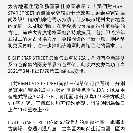
太古地產住宅業務董事杜偉業表示︰「我們對
EIGHT
STAR STREET
的最新成交感到十分鼓舞，彰顯買家對高
尚及設計精緻的豪宅需求持續，並反映市場對太古地產
的品牌，以及我們致力在黃金地段發展高端住宅專案的
肯定。隨著太古廣場物業組合持續擴展，包括即將於年
底竣工
的
太古廣場六座，金鐘周邊的『新中環』地區勢
將更受青睞，進一步推動該地區
對
高端住宅的需求。」
EIGHT STAR STREET
最新售出單位
22A
，
為附有全新裝修
及特色傢俱的兩房
單層特色
單位。此次成交亦為項目自
2021
年
3
月推出以來第二高的成交價。
目前
EIGHT STAR STREET
尚餘三個單位可供選購，分別
是實用面積為
913
平方呎的
單層
特色單位
1
8A
；以及兩
個複式單位
23A
和
23B
，
實用面積分別為
1,198
平方呎及
980
平方呎
。
三個單位均可預約參觀，開放時間為每日
上午
11
時至晚上
7
時。
EIGHT STAR STREET
位於充滿活力的星街社區，毗鄰太
古廣場，交通四通八達，盡享區內時尚生活氛圍。區內