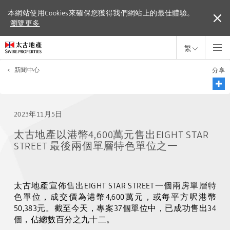
本網站使用Cookies來確保您獲得我們網站上的最佳體驗。
本網站使用Cookies來確保您獲得我們網站上的最佳體驗。
瀏覽更多
瀏覽更多
繁
<
新聞中心
分享
2023年11月5日
太古地產以港幣4,600萬元售出EIGHT STAR
STREET 最後兩個單層特色單位之一
太古地產宣佈售出
EIGHT STAR STREET
一個
兩房單層特
色
單位，成交價為港幣
4,600
萬元，或每平方呎港幣
50,383
元。截至今天，專案
37
個單位中，已成功售出
34
個，佔總數百分之九十二。