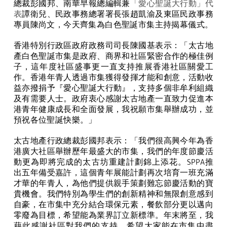
總裁彭國邦、南華早報總編輯兼
「愛心聖誕大行動」代
表
譚衛兒、民政事務總署署長張趙凱渝及東區民政事務
專員陳尚文，今天齊集為白色聖誕市集主持揭幕儀式。
香港特別行政區政府政務司司長陳國基表示：「太古地
產白色聖誕市集是政府、商界和社區緊密合作的極佳例
子，這年度社區盛事更一直支持推展香港社區關愛工
作。香港年青人透過市集獲得發揮才能和創意，活動收
益亦撥捐予『愛心聖誕大行動』，支持多個非牟利組織
及有需要人士。政府衷心感謝太古地產一直致力促進本
港青年健康成長和全面發展，我祝願市集舉辦成功，並
預祝各位聖誕快樂。」
太古地產行政總裁彭國邦表示：「我們很高興今年為香
港廣大社區舉辦歷年最盛大的市集，我們的年度節慶活
動更為即將完成的太古坊重建計劃錦上添花。
SPPA
推
出五年備受嘉許，這個青年展能計劃再次培育一班充滿
才華的年青人，為他們提供親手策劃難忘節慶活動的寶
貴機會。我們特別為學生們的創新精神和無限創意感到
自豪，在市集中充分結合環保元素，餐飲部分更以邁向
零廢為目標，希望能為業界訂立新標準。年末將至，我
藉此感謝社區對我們的支持，希望大家能在市集中盡