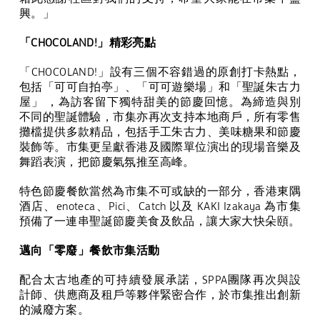
興。」
「
CHOCOLAND!
」精彩亮點
「
CHOCOLAND!
」設有三個不容錯過的原創打卡熱點，
包括「可可自拍亭」、「可可遊樂場」和「聖誕朱古力
屋」
，為訪客留下獨特甜美的節慶回憶。為締造與別
不同的聖誕體驗，市集亦再次支持本地商戶，所有零售
攤檔提供多款精品，包括手工朱古力、美味糖果和節慶
裝飾等。市集更呈獻香港及國際單位演出的現場音樂及
舞蹈表演，把節慶氣氛推至高峰。
特色節慶餐飲當然為市集不可或缺的一部分，香港東隅
酒店、
enoteca
、
Pici
、
Catch
以及
KAKI Izakaya
為市集
預備了一連串聖誕節慶美食及飲品，讓大家大快朵頤。
邁向「零廢」餐飲市集活動
配合太古地產的可持續發展承諾，
SPPA
團隊再次與設
計師、供應商及租戶等夥伴緊密合作，於市集推出創新
的減廢方案。