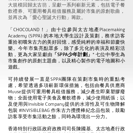
大規模回歸太古坊，呈獻一系列嶄新元素，包括電子餐
飲禮券、可重用餐具租借服務及屬於市集的原創歌曲，
並再次為「愛心聖誕大行動」籌款。
「
CHOCOLAND
！」由十位參與太古地產
Placemaking
Academy (SPPA)
的本地大學生設計及策劃，務求訪客
重拾初嚐朱古力的美好回憶，感受純粹的幸福和節慶快
樂。今年市集亮點眾多，除了多元化的表演及精彩活
動，更為大家呈獻由
「
SPPA
少年計劃」
*
七位中學生為
市集創作的原創主題曲，以及精心製作的電子地圖和小
遊戲。
可持續發展一直是
SPPA
團隊在策劃市集時的重點考
慮，希望透過多項嶄新環保措施，包括由餐具供應商
Muuse
提供可重用餐具租借服務，減少產生即棄塑膠廢
物；全面使用電子美食及餐飲禮券，減少使用紙張；以
及使用與
Invisible Company
提供的水溶性及可生物降解
包裝
#INVISIBLEBAG
作朱古力攪攪棒紀念品包裝，鼓勵
訪客享受市集活動之餘，同時為環境出一分力。
香港特別行政區政府政務司司長陳國基、太古地產行政