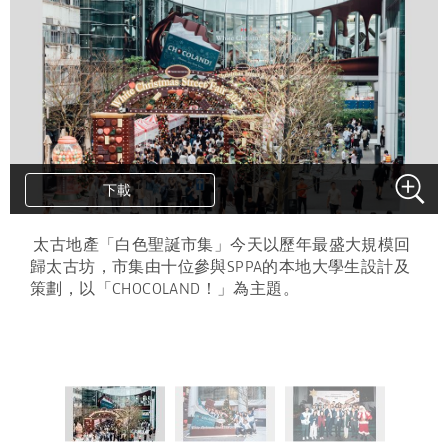
下載
下載
下載
.
太古地產「白色聖誕市集」今天以歷年最盛大規模回
歸太古坊，市集由十位參與SPPA的本地大學生設計及
策劃，以「CHOCOLAND！」為主題。