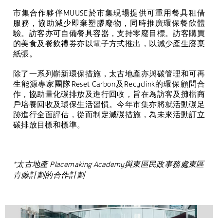
市集合作夥伴
MUUSE
於市集現場提供可重用餐具租借
服務，協助減少即棄塑膠廢物，同時推廣環保餐飲體
驗。訪客亦可自備餐具容器，支持零廢目標。訪客購買
的美食及餐飲禮券亦以電子方式推出，以減少產生廢棄
紙張。
除了一系列嶄新環保措施，太古地產亦與碳管理和可再
生能源專家團隊
Reset Carbon
及
Recyclink
的環保顧問合
作，協助量化碳排放及進行回收，旨在為訪客及攤檔商
戶培養回收及環保生活習慣。今年市集亦將就活動碳足
跡進行全面評估，從而制定減碳措施，為未來活動訂立
碳排放目標和標準。
*
太古地產
Placemaking Academy
與東區民政事務處東區
青藤計劃的合作計劃