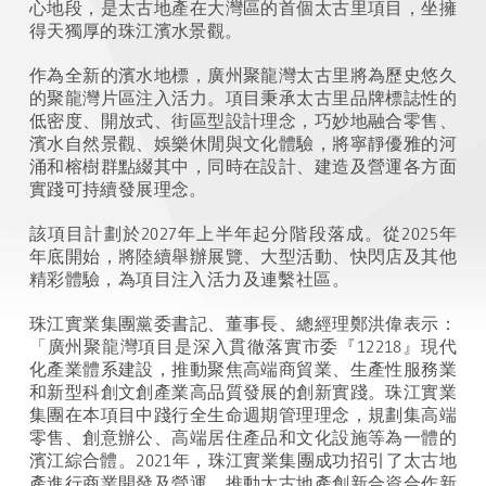
心地段，是太古地產在大灣區的首個太古里項目，坐擁
得天獨厚的珠江濱水景觀。
作為全新的濱水地標，廣州聚龍灣太古里將為歷史悠久
的聚龍灣片區注入活力。項目秉承太古里品牌標誌性的
低密度、開放式、街區型設計理念，巧妙地融合零售、
濱水自然景觀、娛樂休閒與文化體驗，將寧靜優雅的河
涌和榕樹群點綴其中，同時在設計、建造及營運各方面
實踐可持續發展理念。
該項目計劃於
2027
年上半年起分階段落成。從
2025
年
年底開始，將陸續舉辦展覽、大型活動、快閃店及其他
精彩體驗，
為項目注入活力及連繫社區
。
珠江實業集團黨委書記、董事長、總經理鄭洪偉表示：
「廣州聚龍灣項目是深入貫徹落實市委『12218』現代
化產業體系建設，推動聚焦高端商貿業、生產性服務業
和新型科創文創產業高品質發展的創新實踐。珠江實業
集團在本項目中踐行全生命週期管理理念，規劃集高端
零售、創意辦公、高端居住產品和文化設施等為一體的
濱江綜合體。2021年，珠江實業集團成功招引了太古地
產進行商業開發及營運，推動太古地產創新合資合作新