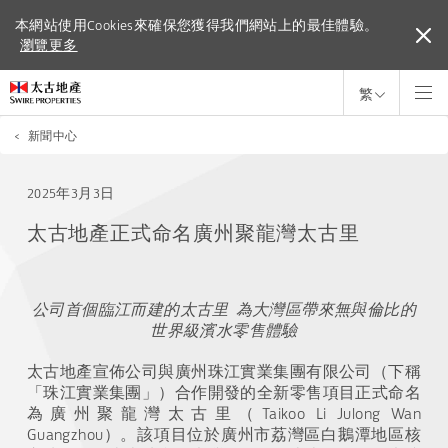
本網站使用Cookies來確保您獲得我們網站上的最佳體驗。
本網站使用Cookies來確保您獲得我們網站上的最佳體驗。
瀏覽更多
瀏覽更多
繁
<
新聞中心
2025年3月3日
太古地產正式命名廣州聚龍灣太古里
公司首個臨江而建的太古里
為大灣區帶來
無與倫比
的
世界級濱水零售體驗
太古地產宣佈公司與廣州珠江實業集團有限公司（下稱
「
珠江實業集團
」
）合作開發的全新零售項目正式命名
為廣州聚龍灣太古里（
Taikoo Li Julong Wan
Guangzhou
）。該項目位於廣州市荔灣區白鵝潭地區核