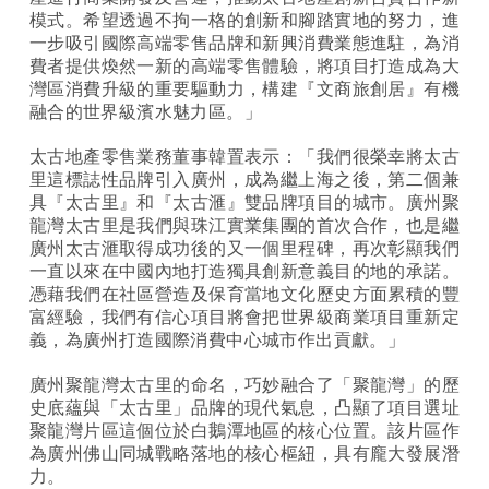
模式。希望透過不拘一格的創新和腳踏實地的努力，進
一步吸引國際高端零售品牌和新興消費業態進駐，為消
費者提供煥然一新的高端零售體驗，將項目打造成為大
灣區消費升級的重要驅動力，構建『文商旅創居』有機
融合的世界級濱水魅力區。」
太古地產零售業務董事韓置表示：「我們很榮幸將太古
里這標誌性品牌引入廣州，成為繼上海之後，第二個兼
具『太古里』和『太古
滙
』雙品牌項目的城市。廣州聚
龍灣太古里是我們與珠江實業集團的首次合作，也是繼
廣州太古
滙
取得成功後的又一個里程碑，再次彰顯我們
一直以來在中國內地打造獨具創新意義目的地的承諾。
憑藉我們在社區營造及保育當地文化歷史方面累積的豐
富經驗，我們有信心項目將會把世界級商業項目重新定
義，為廣州打造國際消費中心城市作出貢獻。」
廣州聚龍灣太古里的命名，巧妙融合了
「
聚龍灣
」
的歷
史底蘊與
「
太古里
」
品牌的現代氣息，凸顯了項目選址
聚龍灣片區這個位於白鵝潭地區的核心位置。該片區作
為廣州佛山同城戰略落地的核心樞紐，具有龐大發展潛
力。