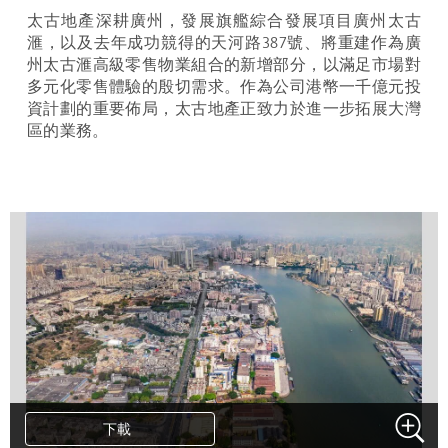
太古地產深耕廣州，發展旗艦綜合發展項目廣州太古
滙
，以及去年成功競得的天河路
387
號、將重建作為廣
州太古
滙
高級零售物業組合的新增部分，以滿足市場對
多元化零售體驗的殷切需求。作為公司港幣一千億元投
資計劃的重要佈局，太古地產正致力於進一步拓展大灣
區的業務。
下載
下載