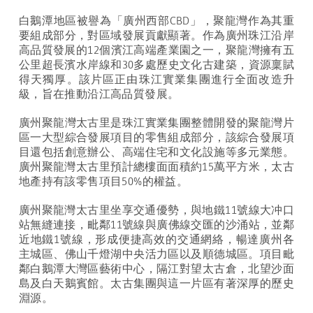
白鵝潭地區被譽為「廣州西部CBD」，聚龍灣作為其重
要組成部分，對區域發展貢獻顯著。作為廣州珠江沿岸
高品質發展的12個濱江高端產業園之一，聚龍灣擁有五
公里超長濱水岸線和30多處歷史文化古建築，資源稟賦
得天獨厚。該片區正由珠江實業集團進行全面改造升
級，旨在推動沿江高品質發展。
廣州聚龍灣太古里是珠江實業集團整體開發的聚龍灣片
區一大型綜合發展項目的零售組成部分，該綜合發展項
目還包括創意辦公、高端住宅和文化設施等多元業態。
廣州聚龍灣太古里預計總樓面面積約
15
萬平方米，太古
地產持有該零售項目
50%
的權益。
廣州聚龍灣太古里坐享交通優勢，與地鐵
11
號線大冲口
站無縫連接，毗鄰
11
號線與廣佛線交匯的沙涌站，並鄰
近地鐵
1
號線，形成便捷高效的交通網絡，暢達廣州各
主城區、佛山千燈湖中央活力區以及順德城區。項目毗
鄰白鵝潭大灣區藝術中心，隔江對望太古倉，北望沙面
島及白天鵝賓館。太古集團與這一片區有著深厚的歷史
淵源。