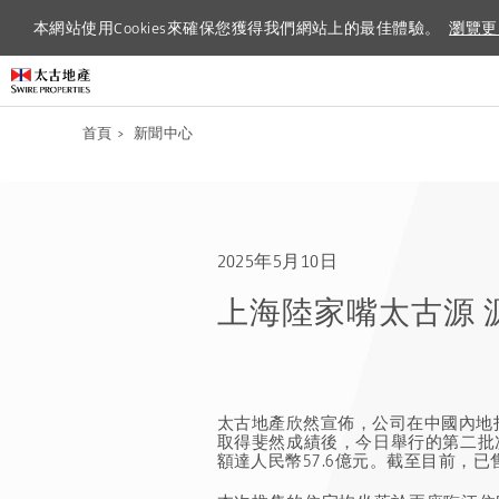
本網站使用Cookies來確保您獲得我們網站上的最佳體驗。
本網站使用Cookies來確保您獲得我們網站上的最佳體驗。
瀏覽更
瀏覽更
首頁
>
新聞中心
2025年5月10日
上海陸家嘴太古源 
太古地產欣然宣佈，公司在中國內地
取得斐然成績後，今日舉行的第二批
額達人民幣
57.6
億元。截至目前，已