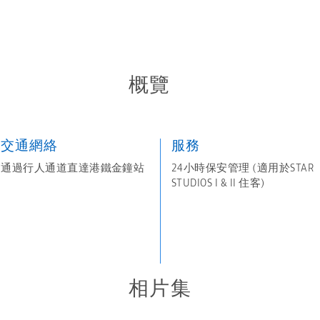
概覽
交通網絡
服務
通過行人通道直達港鐵金鐘站
24小時保安管理 (適用於STAR
STUDIOS I & II 住客)
相片集