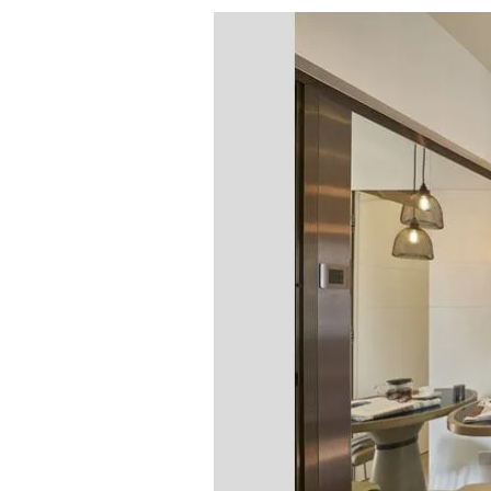
.
.
.