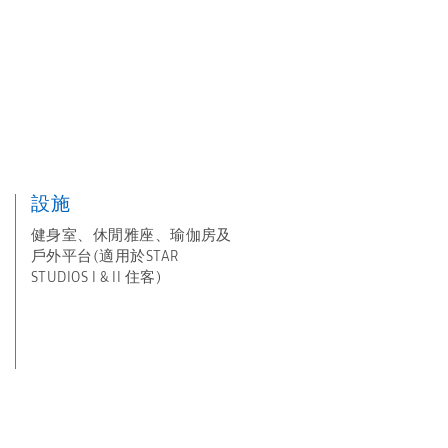
設施
健身室、休閒雅座、瑜伽房及
戶外平台(適用於STAR
STUDIOS I & II 住客)