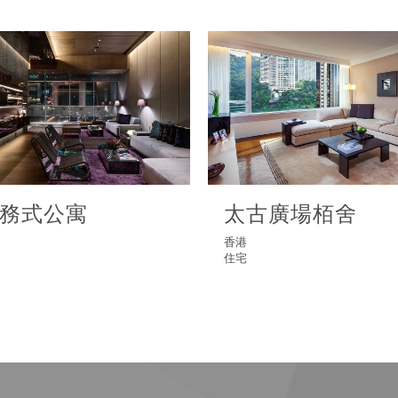
務式公寓
太古廣場栢舍
香港
住宅