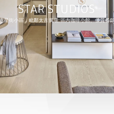
STAR STUDIOS
IOS 位處星街小區，毗鄰太古廣場; 區內咖啡小館、優質