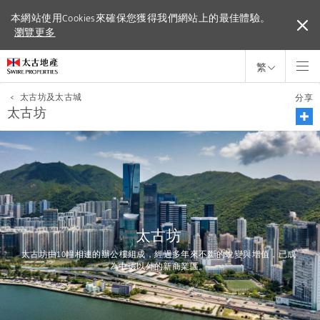
本網站使用Cookies來確保您獲得我們網站上的最佳體驗。
本網站使用Cookies來確保您獲得我們網站上的最佳體驗。
瀏覽更多
瀏覽更多
繁
<
太古坊及太古城
分享
太古坊
太古坊
太古坊由10幢相連的辦公樓組成，經過多年來不斷的蛻變與增值，已成
為
中環以
外的新商業區
。