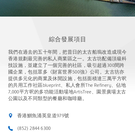
綜合發展項目
我們在過去的五十年間，把昔日的太古船塢改造成現今
香港規劃最完善的私人商業區之一。太古坊配備頂級科
技設施，並建立了一個完善的社區，吸引超過300間跨
國企業，包括眾多《財富世界500強》公司。太古坊亦
提供多元化的商業及休閒設施，包括面積達三萬平方呎
的共用工作社區blueprint、私人會所The Refinery、佔地
7,000平方呎的多功能活動場地ArtisTree、園景廣場太古
公園以及不同類型的餐廳和咖啡廳。
香港鰂魚涌英皇道979號
(852) 2844 6300