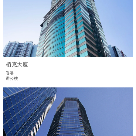
栢克大廈
香港
辦公樓