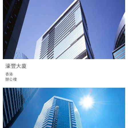
濠豐大廈
香港
辦公樓