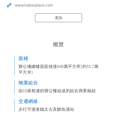
www.taikooplace.com
查詢
概覽
面積
辦公樓總樓面面積達600萬平方呎(約55.7萬
平方米)
物業組合
由10座相連的辦公樓組成的綜合商業樞紐
交通網絡
步行可達港鐵太古及鰂魚涌站