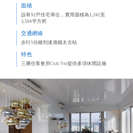
面積
設有92戶住宅單位，實用面積為1,242至
3,504平方呎
交通網絡
步行5分鐘到達港鐵太古站
特色
三層住客會所Club Trio提供多項休閒設施