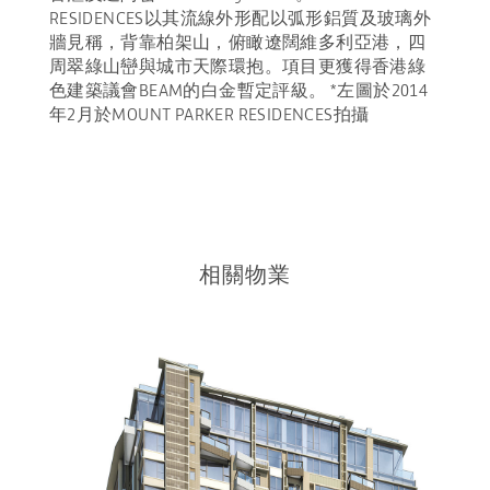
RESIDENCES以其流線外形配以弧形鋁質及玻璃外
牆見稱，背靠柏架山，俯瞰遼闊維多利亞港，四
周翠綠山巒與城市天際環抱。項目更獲得香港綠
色建築議會BEAM的白金暫定評級。 *左圖於2014
年2月於MOUNT PARKER RESIDENCES拍攝
相關物業