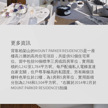
更多資訊
背靠柏架山的MOUNT PARKER RESIDENCES是一座
樓高21層的高尚住宅項目，共提供92個住宅單
位。當中包括90個標準三房或四房單位，實用面
積約1,242至1,784平方呎。每戶配備私人電梯直達
自家玄關，住戶尊享極高的私隱度。另有兩個頂
樓特色單位於22樓，為3房和5房單位，實用面積
分別為2,748和3,504平方呎。 *右圖於2014年2月於
MOUNT PARKER RESIDENCES拍攝