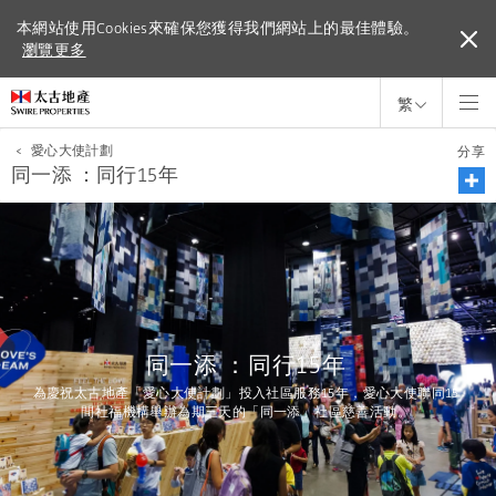
本網站使用Cookies來確保您獲得我們網站上的最佳體驗。
本網站使用Cookies來確保您獲得我們網站上的最佳體驗。
瀏覽更多
瀏覽更多
繁
<
愛心大使計劃
分享
同一添 ：同行15年
同一添 ：同行15年
為慶祝太古地產「愛心大使計劃」投入社區服務15年，愛心大使聯同15
間社福機構舉辦為期三天的「同一添」社區慈善活動。