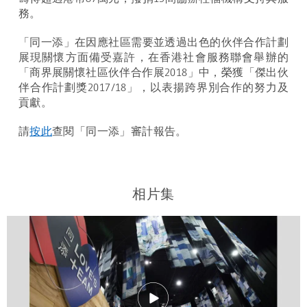
務。
「同一添」在因應社區需要並透過出色的伙伴合作計劃
展現關懷方面備受嘉許，在香港社會服務聯會舉辦的
「商界展關懷社區伙伴合作展2018」中，榮獲「傑出伙
伴合作計劃獎2017/18」，以表揚跨界別合作的努力及
貢獻。
請
按此
查閱「同一添」審計報告。
相片集
.
.
.
.
.
.
.
.
.
.
.