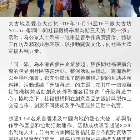
太古地產愛心大使於2016年10月14至16日假太古坊
ArtisTree聯同15間社福機構舉辦為期三天的「同一添」
活動，為公眾人士帶來一連串慈善手作義賣攤位、體驗
工作坊及精彩共融表演，以推動關愛文化，向社區大眾
宣揚共融力量。
「同一添」為本港首個由企業發起，與多間社福機構合
辦的跨界別社區慈善活動。整個活動由構思、籌備過程
以至場地佈置，都充分體現了慈善機構之間的互助共融
精神。活動環繞「升級再造」的主題，在其中一個協辦
社福機構兼活動創意伙伴聖雅各褔群會「升級再造中
心」協助之下，社福機構間在創意產品的設計與製作上
交流合作，創製不同藝術及手作產品於活動中義賣。
超過1,350名來自香港及中國內地的愛心大使，參與製
作手作產品和協助活動運作。活動成功吸引超過8,000
名到場人士，並由太古集團慈善信託基金作配對資助下
籌得超過港幣87萬元，撥捐15間協辦社福機構支持其服