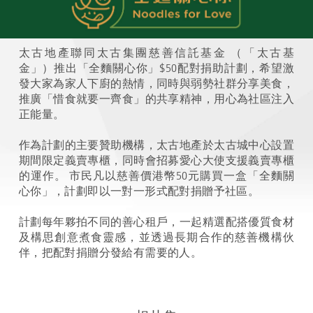
太古地產聯同太古集團慈善信託基金 （「太古基
金」）推出「全麵關心你」$50配對捐助計劃，希望激
發大家為家人下廚的熱情，同時與弱勢社群分享美食，
推廣「惜食就要一齊食」的共享精神，用心為社區注入
正能量。
作為計劃的主要贊助機構，太古地產於太古城中心設置
期間限定義賣專櫃，同時會招募愛心大使支援義賣專櫃
的運作。 市民凡以慈善價港幣50元購買一盒「全麵關
心你」，計劃即以一對一形式配對捐贈予社區。
計劃每年夥拍不同的善心租戶，一起精選配搭優質食材
及構思創意煮食靈感，並透過長期合作的慈善機構伙
伴，把配對捐贈分發給有需要的人。