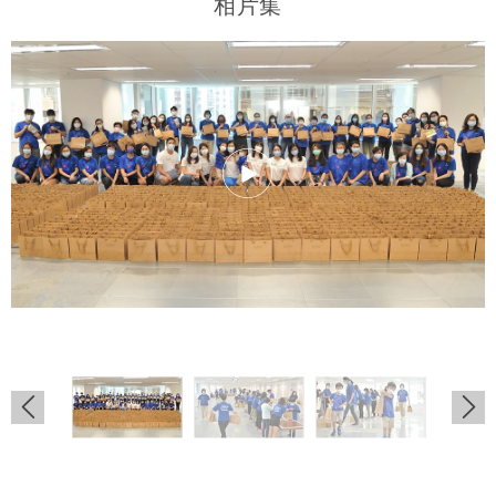
相片集
.
.
.
.
.
.
.
.
.
.
.
.
.
.
.
.
.