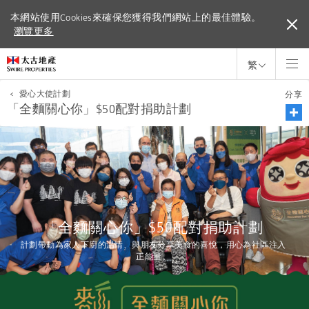
本網站使用Cookies來確保您獲得我們網站上的最佳體驗。
本網站使用Cookies來確保您獲得我們網站上的最佳體驗。
瀏覽更多
瀏覽更多
繁
<
愛心大使計劃
分享
「全麵關心你」$50配對捐助計劃
「全麵關心你」$50配對捐助計劃
計劃帶動為家人下廚的温情、與朋友分享美食的喜悅，用心為社區注入
正能量。